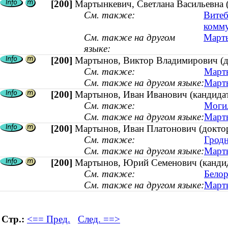
[200]
Мартынкевич, Светлана Васильевна (
См. также:
Витеб
комм
См. также на другом
Марты
языке:
[200]
Мартынов, Виктор Владимирович (до
См. также:
Марты
См. также на другом языке:
Марты
[200]
Мартынов, Иван Иванович (кандидат 
См. также:
Могил
См. также на другом языке:
Марты
[200]
Мартынов, Иван Платонович (доктор 
См. также:
Гродн
См. также на другом языке:
Марты
[200]
Мартынов, Юрий Семенович (кандидат
См. также:
Белор
См. также на другом языке:
Марты
Стр.:
<== Пред.
След. ==>