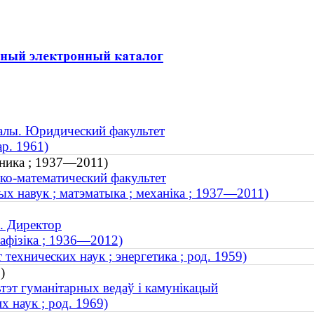
алы. Юридический факультет
р. 1961)
аника ; 1937—2011)
ко-математический факультет
ых навук ; матэматыка ; механіка ; 1937—2011)
. Директор
лафізіка ; 1936—2012)
технических наук ; энергетика ; род. 1959)
)
тэт гуманітарных ведаў і камунікацый
 наук ; род. 1969)