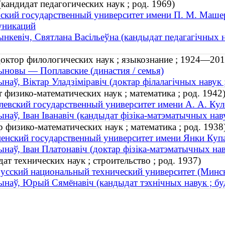
кандидат педагогических наук ; род. 1969)
ский государственный университет имени П. М. Машер
уникаций
нкевіч, Святлана Васільеўна (кандыдат педагагічных на
ктор филологических наук ; языкознание ; 1924—201
новы — Поплавские (династия / семья)
наў, Віктар Уладзіміравіч (доктар філалагічных навук
физико-математических наук ; математика ; род. 1942
евский государственный университет имени А. А. Кул
наў, Іван Іванавіч (кандыдат фізіка-матэматычных наву
физико-математических наук ; математика ; род. 1938
енский государственный университет имени Янки Куп
наў, Іван Платонавіч (доктар фізіка-матэматычных наву
 технических наук ; строительство ; род. 1937)
усский национальный технический университет (Минск
наў, Юрый Сямёнавіч (кандыдат тэхнічных навук ; буд