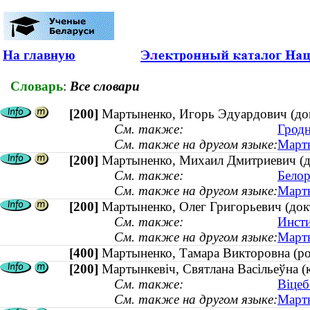
На главную
Словарь
:
Все словари
[200]
Мартыненко, Игорь Эдуардович (док
См. также:
Гродн
См. также на другом языке:
Марты
[200]
Мартыненко, Михаил Дмитриевич (до
См. также:
Белор
См. также на другом языке:
Марты
[200]
Мартыненко, Олег Григорьевич (док
См. также:
Инсти
См. также на другом языке:
Марты
[400]
Мартыненко, Тамара Викторовна (
[200]
Мартынкевіч, Святлана Васільеўна (к
См. также:
Віцеб
См. также на другом языке:
Марты