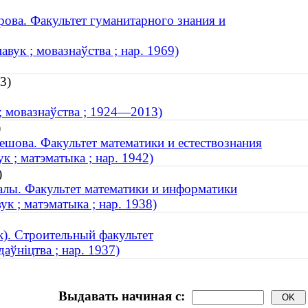
ова. Факультет гуманитарного знания и
вук ; мовазнаўства ; нар. 1969)
3)
 ; мовазнаўства ; 1924—2013)
)
ешова. Факультет математики и естествознания
к ; матэматыка ; нар. 1942)
)
алы. Факультет математики и информатики
к ; матэматыка ; нар. 1938)
). Строительный факультет
аўніцтва ; нар. 1937)
Выдавать начиная с: