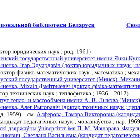
тор юридических наук ; род. 1961)
енский государственный университет имени Янки Куп
ненка, Ігар Эдуардавіч (доктар юрыдычных навук ; на
ктор физико-математических наук ; математика ; мех
усский государственный университет (Минск). Механи
ненка, Міхаіл Дзмітрыевіч (доктар фізіка-матэматычн
тор технических наук ; теплофизика ; 1936—2012)
тут тепло- и массообмена имени А. В. Лыкова (Минск)
ненка, Алег Рыгоравіч (доктар тэхнічных навук ; цеп
род. 1959)
см.
Алферова, Тамара Викторовна (кандидат 
андыдат педагагічных навук ; мовазнаўства ; нар. 1969
скі дзяржаўны ўніверсітэт імя П. М. Машэрава. Факуль
нкевич, Светлана Васильевна (кандидат педагогических