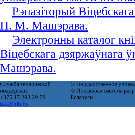
Рэпазіторый Віцебскага
П. М. Машэрава.
Электронны каталог кні
Віцебскага дзяржаўнага ўн
Машэрава.
Служба технической
© Государственное учреж
поддержки:
© Поисковая система ра
+375 17 293 29 78
Беларуси
skk@nlb.by