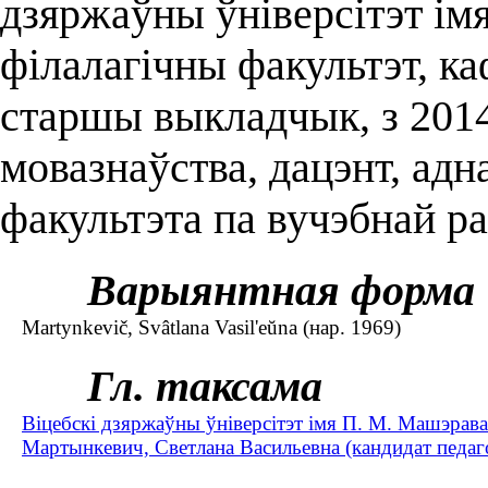
дзяржаўны ўніверсітэт ім
філалагічны факультэт, к
старшы выкладчык, з 2014
мовазнаўства, дацэнт, адн
факультэта па вучэбнай р
Варыянтная форма
Martynkevіč, Svâtlana Vasil'eŭna (нар. 1969)
Гл. таксама
Віцебскі дзяржаўны ўніверсітэт імя П. М. Машэрава
Мартынкевич, Светлана Васильевна (кандидат педаго