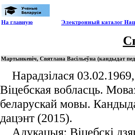
На главную
С
Мартынкевіч, Святлана Васільеўна (кандыдат педа
Нарадзілася 03.02.1969, 
Віцебская вобласць. Моваз
беларускай мовы. Кандыда
дацэнт (2015).
Адукацыя: Віцебскі дзяр