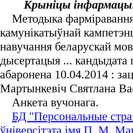
Крыніцы інфармацы
Методыка фарміравання 
камунікатыўнай кампетэнц
навучання беларускай мов
дысертацыя ... кандыдата п
абаронена 10.04.2014 : за
Мартынкевіч Святлана Вас
Анкета вучонага.
БД "Персональные стра
ўніверсітэта імя П. М. Ма