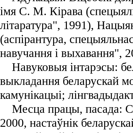
імя С. М. Кірава (спецыял
літаратура", 1991), Нацы
(аспірантура, спецыяльна
навучання і выхавання", 2
Навуковыя інтарэсы: бел
выкладання беларускай м
камунікацыі; лінгвадыдак
Месца працы, пасада: СШ
2000, настаўнік беларуска