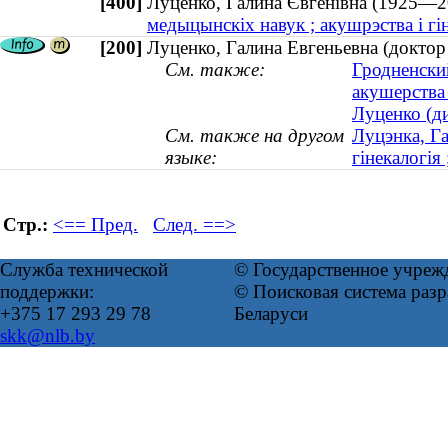
[400]
Луценко, Галина Євгенівна (1925—
медыцынскіх навук ; акушрэства і гі
[200]
Луценко, Галина Евгеньевна (доктор
См. также:
Гродненски
акушерства
Луценко (ди
См. также на другом
Луцэнка, Га
языке:
гінекалогія
Стр.:
<== Пред.
След. ==>
Служба технической
© Государственное учреж
поддержки:
© Поисковая система ра
+375 17 293 29 78
Беларуси
skk@nlb.by