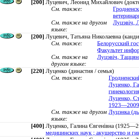
[200]
Луцевич, Леонид Михайлович (докто
См. также:
Гродненск
ветерина
См. также на другом
Луцэвіч, 
языке:
[200]
Луцевич, Татьяна Николаевна (кандид
См. также:
Белорусский гос
Факультет инфо
См. также на
Луцэвіч, Таццян
другом языке:
[220]
Луценко (династия / семья)
См. также:
Гродненски
Луценко, Га
гинекологи
Луценко, Ст
1923—2009
См. также на другом
Луцэнка (ды
языке:
[400]
Луценко, Галина Євгенівна (1925—
медицинских наук ; акушерство и г