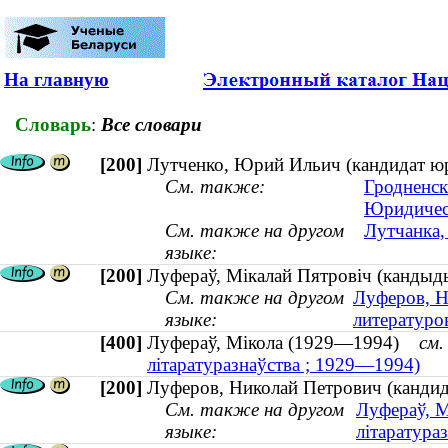
На главную
Словарь
:
Все словари
[200]
Лутченко, Юрий Ильич (кандидат ю
См. также:
Гродненск
Юридичес
См. также на другом
Лутчанка,
языке:
[200]
Луфераў, Мікалай Пятровіч (кандыды
См. также на другом
Луферов, Н
языке:
литературо
[400]
Луфераў, Мікола (1929—1994)
см.
літаратуразнаўства ; 1929—1994)
[200]
Луферов, Николай Петрович (кандид
См. также на другом
Луфераў, М
языке:
літаратура