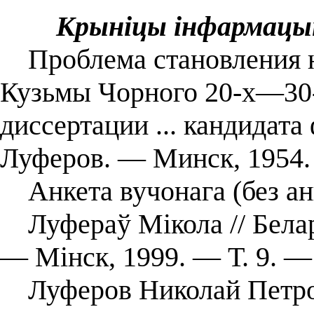
Крыніцы інфармацы
Проблема становления но
Кузьмы Чорного 20-х—30-х
диссертации ... кандидата
Луферов. ― Минск, 1954.
Анкета вучонага (без ан
Луфераў Мікола // Белару
— Мінск, 1999. — Т. 9. — 
Луферов Николай Петрови