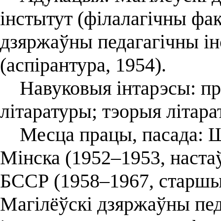
інстытут (філалагічны фак
дзяржаўны педагагічны ін
(аспірантура, 1954).
Навуковыя інтарэсы: пра
літаратуры; тэорыя літара
Месца працы, пасада: Шк
Мінска (1952–1953, наста
БССР (1958–1967, старшы
Магілёўскі дзяржаўны пед