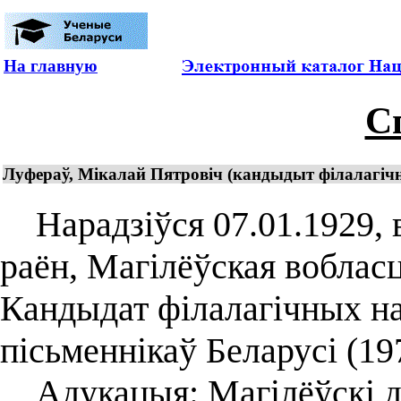
На главную
С
Луфераў, Мікалай Пятровіч (кандыдыт філалагічн
Нарадзіўся 07.01.1929, в
раён, Магілёўская вобласц
Кандыдат філалагічных на
пісьменнікаў Беларусі (19
Адукацыя: Магілёўскі д