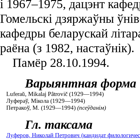
і 1967–1975, дацэнт кафед
Гомельскі дзяржаўны ўнів
кафедры беларускай літар
раёна (з 1982, настаўнік).
Памёр 28.10.1994.
Варыянтная форма
Luferaŭ, Mikalaj Pâtrovič (1929—1994)
Луфераў, Мікола (1929—1994)
Петракоў, М. (1929—1994)
(псеўданім)
Гл. таксама
Луферов, Николай Петрович (кандидат филологичес