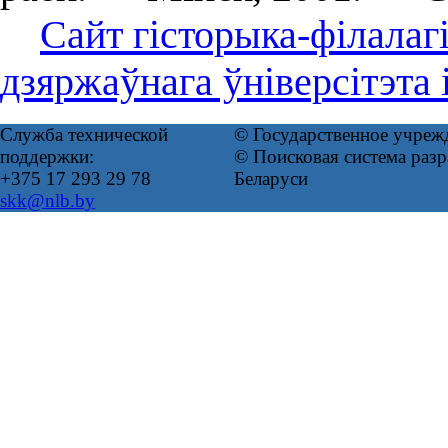
Сайт гісторыка-філалаг
дзяржаўнага ўніверсітэта 
Служба технической
© Государственное учреж
поддержки:
© Поисковая система ра
+375 17 293 29 78
Беларуси
skk@nlb.by