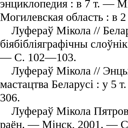
энциклопедия : в 7 т. — М
Могилевская область : в 2 
Луфераў Мікола // Белару
біябібліяграфічны слоўнік 
— С. 102—103.
Луфераў Мікола // Энцык
мастацтва Беларусі : у 5 т
306.
Луфераў Мікола Пятровіч
раён. — Мінск, 2001. — С