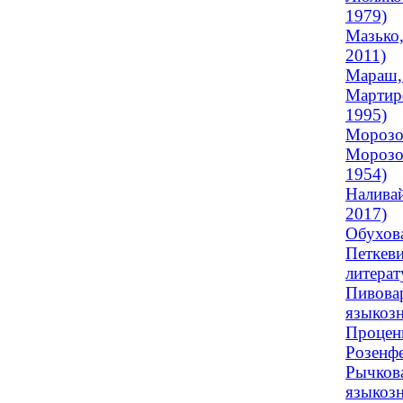
1979)
Мазько,
2011)
Мараш,
Мартир
1995)
Морозов
Морозов
1954)
Наливай
2017)
Обухова
Петкеви
литерат
Пивовар
языкозн
Проценк
Розенфе
Рычкова
языкозн