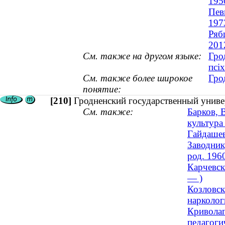
195
Пев
197
Ряб
201
См. также на другом языке:
Гро
псіх
См. также более широкое
Гро
понятие:
[210]
Гродненский государственный униве
См. также:
Барков, 
культура 
Гайдашев
Заводник
род. 196
Карчевск
— )
Козловск
нарколог
Криволап
педагоги