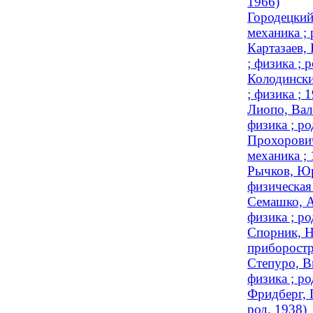
1966)
Городецкий
механика ; 
Картазаев,
; физика ; 
Колодински
; физика ;
Лиопо, Вал
физика ; ро
Прохорович
механика ;
Рычков, Юр
физическая
Семашко, А
физика ; ро
Спорник, Н
приборостр
Степуро, В
физика ; ро
Фридберг, 
род. 1938)