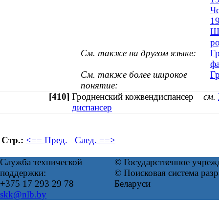
Че
1
Ши
ро
См. также на другом языке:
Г
фа
См. также более широкое
Г
понятие:
[410]
Гродненский кожвендиспансер
см.
диспансер
Стр.:
<== Пред.
След. ==>
Служба технической
© Государственное учреж
поддержки:
© Поисковая система ра
+375 17 293 29 78
Беларуси
skk@nlb.by