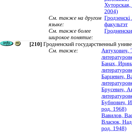
Хуторская,
2004)
См. также на другом
Гродзенскі
языке:
факультэт
См. также более
Гродненски
широкое понятие:
[210]
Гродненский государственный униве
См. также:
Автухович, 
литературове
Банах, Ирин
литературове
Барцевич, В
литературов
Брусевич, А
литературове
Бубнович, И
род. 1968)
Вавилов, Ва
Власюк, Над
род. 1948)