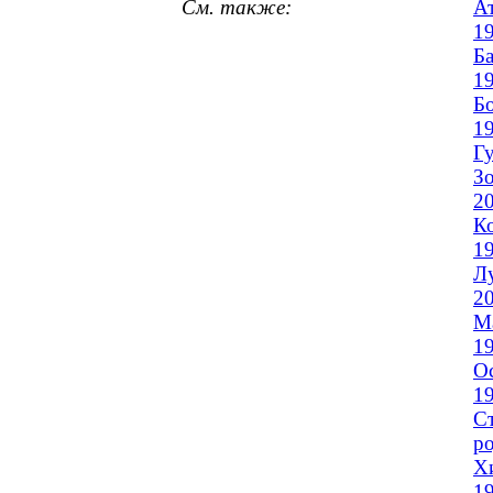
См. также:
Ат
1
Ба
1
Бо
1
Г
Зо
2
Ко
1
Л
2
Ма
1
Ос
1
Ст
ро
Х
1