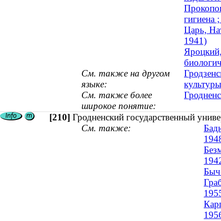
Прокопов
гигиена 
Царь, На
1941)
Яроцкий,
биологич
См. также на другом
Гродзенс
языке:
культур
См. также более
Гродненс
широкое понятие:
[210]
Гродненский государственный униве
См. также:
Бад
194
Без
194
Быч
Граб
195
Кар
195