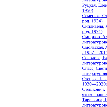
Руцкая, Елен
1950)
Семенюк, Ст
род. 1934)
Сипливеня, 
род. 1971)
Смирнов, Ал
литературове
Смольская, 
; 1957—201
Соколова, Е
литературове
Спасс, Свет
литературов
Стецко, Пав
1930—2020
Стешкович, 
языкознание
Тарелкина, 
литературов