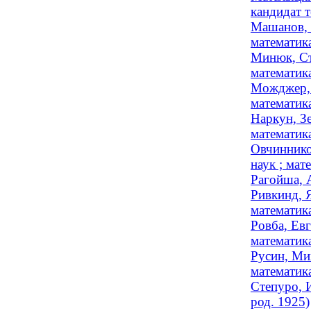
кандидат 
Машанов, 
математик
Минюк, Ст
математик
Можджер, 
математика
Наркун, З
математик
Овчиннико
наук ; мат
Рагойша, 
Ривкинд, 
математик
Ровба, Ев
математика
Русин, Ми
математик
Степуро, 
род. 1925)