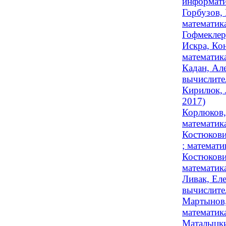
информатик
Горбузов,
математика
Гофмеклер
Искра, Ко
математика
Кадан, Ал
вычислител
Кирилюк, 
2017)
Корлюков,
математик
Костюкови
; математи
Костюкови
математика
Ливак, Еле
вычислител
Мартынов,
математика
Маталыцки