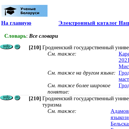
На главную
Словарь
:
Все словари
[210]
Гродненский государственный униве
См. также:
Кар
202
Мист
См. также на другом языке:
Грод
маст
См. также более широкое
Гро
понятие:
[210]
Гродненский государственный униве
туризма
См. также:
Адамови
языкозн
Бельска