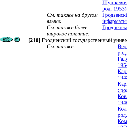
Шушкевич,
род. 1953)
См. также на другом
Гродзенскі
языке:
інфарматы
См. также более
Гродненск
широкое понятие:
[210]
Гродненский государственный униве
См. также:
Вер
род
Гал
195
Кар
194
Кар
; ро
Ков
194
Кол
род
Ком