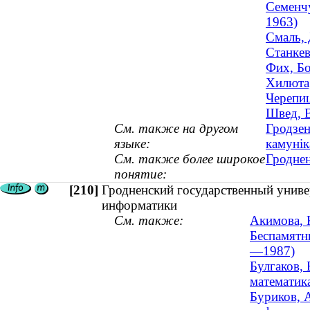
Семенчу
1963)
Смаль, 
Станкев
Фих, Бо
Хилюта,
Черепиц
Швед, В
См. также на другом
Гродзен
языке:
камунік
См. также более широкое
Гроднен
понятие:
[210]
Гродненский государственный униве
информатики
См. также:
Акимова, 
Беспамятн
—1987)
Булгаков,
математик
Буриков, 