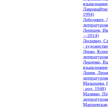
языкознание
Лавринайтис
1994)
Лебедевич, 
литературов
Лепешев, Ив
—2014)
Лескевич, С
; художестве
Лецко, Ксен
литературове
Лещенко, Ва
языкознание 
Линев, Леон
литературов
Малышева, О
; род. 1948)
Малявко, Пе
литературов
Маршевская,