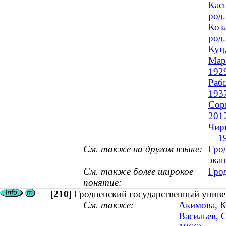
Кас
род.
Коз
род.
Куц
Мар
192
Рабц
193
Сор
201
Чир
—19
См. также на другом языке:
Грод
экан
См. также более широкое
Гро
понятие:
[210]
Гродненский государственный униве
См. также:
Акимова, К
Васильев, 