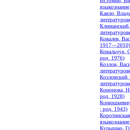
Истомин, Ви
языкознание 
Каяло, Влад
литературове
Климанский,
литературове
Ковалев, Ва
1917—2010
Ковальчук, 
род. 1976)
Козлов, Вас
литературов
Козловский,
литературове
Кононова, Н
род. 1928)
Конюшкевич,
; род. 1943)
Коротинская
языкознание 
Курышко, Гр