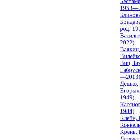
Беспамя
1953—2
Блинова
Бондаре
род. 19
Василюч
2022)
Ваяхин,
Вилейко
Виц, Бр
Габрусе
—2013
Дешко, 
Егорыче
1949)
Касянов
1984)
Клейн, 
Ковкель
Крень, 
Люляков