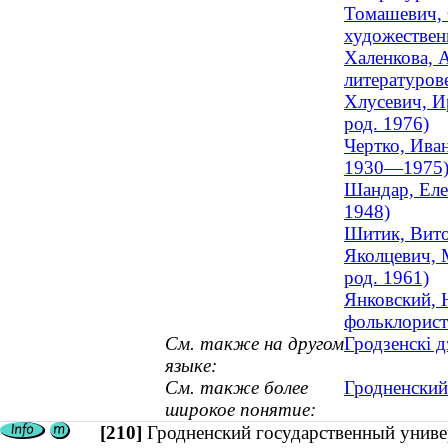
Томашевич, 
художествен
Халенкова, 
литературов
Хлусевич, И
род. 1976)
Чертко, Ива
1930—1975
Шандар, Еле
1948)
Шитик, Вито
Яколцевич, 
род. 1961)
Янковский, 
фольклорист
См. также на другом
Гродзенскі д
языке:
См. также более
Гродненский
широкое понятие:
[210]
Гродненский государственный унив