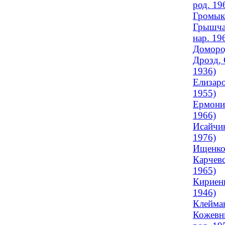
род. 19
Громыко
Грышчан
нар. 19
Домород
Дрозд, 
1936)
Елизаро
1955)
Ермонин
1966)
Исайчик
1976)
Ищенко,
Карчевс
1965)
Кириенк
1946)
Клейман
Кожевни