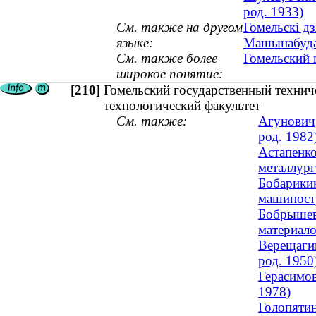
род. 1933)
См. также на другом
Гомельскі дз
языке:
Машынабуда
См. также более
Гомельский 
широкое понятие:
[210]
Гомельский государственный технич
технологический факультет
См. также:
Агунович,
род. 1982
Астапенко
металлург
Бобарикин
машиностр
Бобрышева
материало
Верещагин
род. 1950
Герасимов
1978)
Голопятин