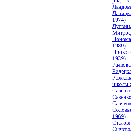
род. 19
Ландова
Лапицка
1974)
Лугвин,
Митрофа
Пономар
1980)
Прокопе
1939)
Рачкова
Ридецка
Рожкова
школы ;
Савенко
Савенко
Савченк
Соловье
1969)
Сталови
Сычева,