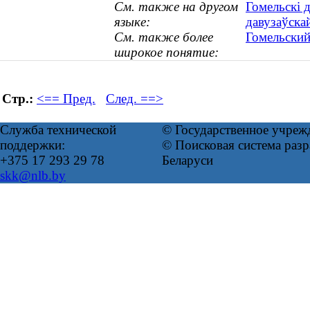
См. также на другом
Гомельскі 
языке:
давузаўска
См. также более
Гомельский
широкое понятие:
Стр.:
<== Пред.
След. ==>
Служба технической
© Государственное учреж
поддержки:
© Поисковая система ра
+375 17 293 29 78
Беларуси
skk@nlb.by