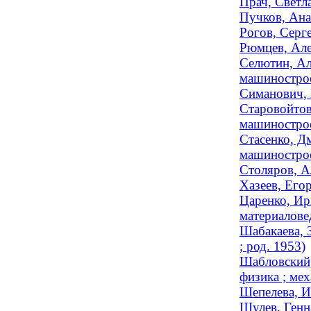
Прач, Светл
Пучков, Ана
Рогов, Серг
Рюмцев, Але
Селютин, Ал
машинострое
Симанович, 
Старовойтов
машинострое
Стасенко, Д
машинострое
Столяров, А
Хазеев, Его
Царенко, Ир
материаловед
Шабакаева, 
; род. 1953)
Шабловский,
физика ; мех
Шепелева, И
Шулев, Генн