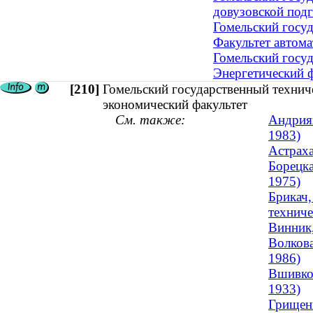
довузовской под
Гомельский госуд
Факультет автом
Гомельский госуд
Энергетический ф
[210]
Гомельский государственный технич
экономический факультет
См. также:
Андриян
1983)
Астраха
Борецка
1975)
Брикач,
техниче
Винник,
Волкова
1986)
Вшивков
1933)
Грищенк