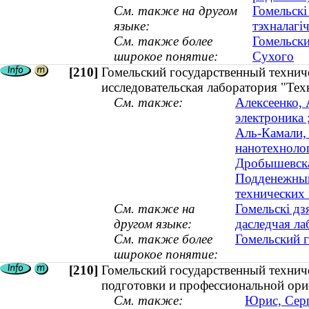
См. также на другом
Гомельскі
языке:
тэхналагі
См. также более
Гомельски
широкое понятие:
Сухого
[210]
Гомельский государственный технич
исследовательская лаборатория "Тех
См. также:
Алексеенко, 
электроника 
Аль-Камали, 
нанотехнолог
Дробышевская
Подденежный
технических 
См. также на
Гомельскі дз
другом языке:
даследчая ла
См. также более
Гомельский 
широкое понятие:
[210]
Гомельский государственный технич
подготовки и профессиональной ори
См. также:
Юрис, Серг