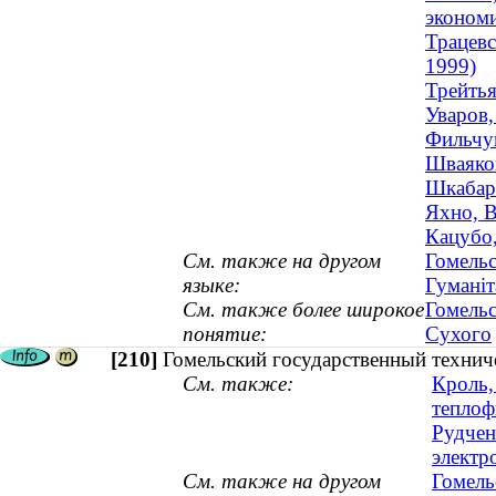
экономи
Трацевс
1999)
Трейтья
Уваров,
Фильчук
Шваяков
Шкабари
Яхно, В
Кацубо,
См. также на другом
Гомельс
языке:
Гуманіт
См. также более широкое
Гомельс
понятие:
Сухого
[210]
Гомельский государственный технич
См. также:
Кроль,
теплоф
Рудчен
электр
См. также на другом
Гомель