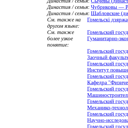
Династия / семья
:
Сычевы (династ
Династия / семья
:
Чубриковы — Ро
Династия / семья
:
Шабловские (дин
См. также на
Гомельскі дзяржа
другом языке:
См. также
Гомельский госуд
более узкое
Гуманитарно-эко
понятие:
Гомельский госуд
Заочный факульт
Гомельский госуд
Институт повыше
Гомельский госуд
Кафедра "Физичес
Гомельский госуд
Машиностроител
Гомельский госуд
Механико-технол
Гомельский госуд
Научно-исследова
Гомельский госуд