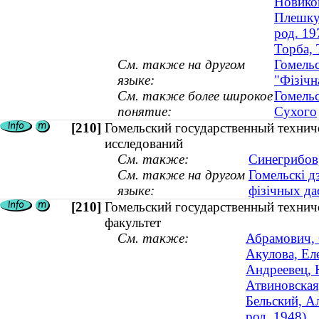
Новиков
Плешкун
род. 19
Торба, 
См. также на другом
Гомельс
языке:
"Фізічн
См. также более широкое
Гомельс
понятие:
Сухого
[210]
Гомельский государственный технич
исследований
См. также:
Синегрибов,
См. также на другом
Гомельскі д
языке:
фізічных да
[210]
Гомельский государственный технич
факультет
См. также:
Абрамович, 
Акулова, Ел
Андреевец, 
Атвиновская
Бельский, А
род. 1948)