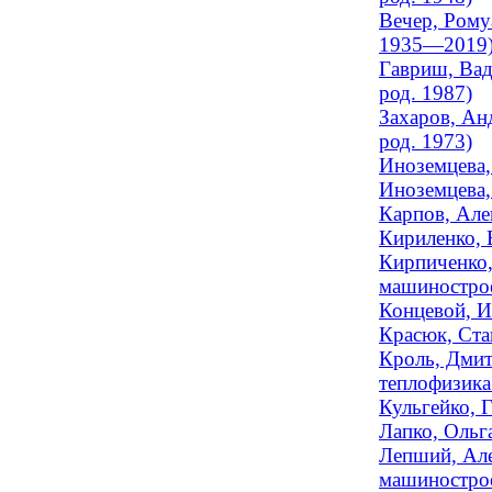
Вечер, Рому
1935—2019
Гавриш, Вад
род. 1987)
Захаров, Ан
род. 1973)
Иноземцева,
Иноземцева,
Карпов, Але
Кириленко, 
Кирпиченко,
машинострое
Концевой, И
Красюк, Ста
Кроль, Дмит
теплофизика 
Кульгейко, 
Лапко, Ольг
Лепший, Але
машинострое