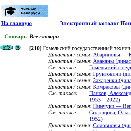
На главную
Словарь
:
Все словари
[210]
Гомельский государственный технич
Династия / семья
:
Абариновы — Ко
Династия / семья
:
Авакяны (династ
См. также:
Гомельский госуд
Династия / семья
:
Грунтовичи (дин
Династия / семья
:
Захаренки (дина
Династия / семья
:
Комраковы (дин
См. также:
Панков, Александ
1953—2022)
Династия / семья
:
Пинчуки — Верж
См. также:
Соловцова, Ольга
1952)
Династия / семья
:
Соловцовы (дин