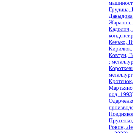
машиностр
Грудина, 
Давыдова,
Жаранов, 
Кадолич, 
конденсир
Кенько, В
Кирилюк, 
Ковтун, В
; металлур
Короткеви
металлург
Кротенок,
Мартьянов
род. 1993
Одарченко
производс
Поздняков
Прусенко,
Ровин, Ле