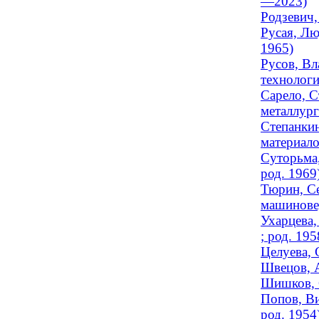
—2023)
Родзевич,
Русая, Лю
1965)
Русов, Вл
технолог
Сарело, С
металлур
Степанкин
материало
Суторьма,
род. 1969
Тюрин, Се
машиновед
Ухарцева,
; род. 195
Целуева, 
Швецов, А
Шишков, 
Попов, Ви
род. 1954