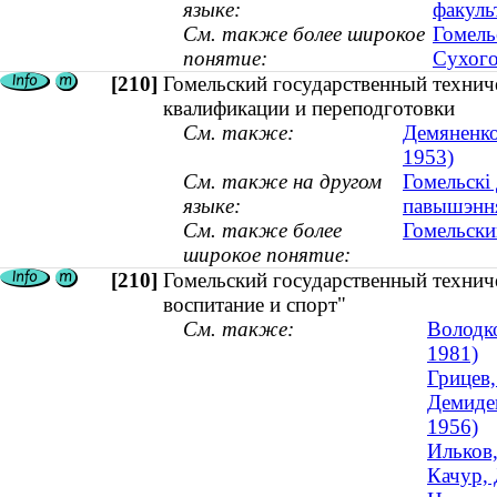
языке:
факуль
См. также более широкое
Гомель
понятие:
Сухог
[210]
Гомельский государственный технич
квалификации и переподготовки
См. также:
Демяненко
1953)
См. также на другом
Гомельскі 
языке:
павышэння
См. также более
Гомельски
широкое понятие:
[210]
Гомельский государственный технич
воспитание и спорт"
См. также:
Володко
1981)
Грицев,
Демиден
1956)
Ильков,
Качур, 