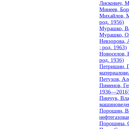
Лискович, М
Минеев, Бор
Михайлов, М
род. 1956)
Мурашко, Ва
Мурашко, Ол
Невзорова, 
; род. 1963)
Новоселов, 
род. 1936)
Петришин, Г
материалове
Петухов, Ал
Пименов, Ге
1936—2016
Пинчук, Вла
машиноведен
Порошин, Ва
нефтегазовая
Порошина, С