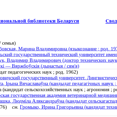
 семья)
овская, Марина Владимировна (языкознание ; род. 19
ьский государственный технический университет имен
к, Владимир Владимирович (доктор технических наук 
кі — Вяржбоўскія (дынастыя / сям'я)
ат педагогических наук ; род. 1962)
овичский государственный университет. Лингвистичес
а, Ірына Вячаславаўна (кандыдат педагагічных навук ; 
кандидат сельскохозяйственных наук ; агрономия ; р
ская государственная академия ветеринарной медицин
ашка, Людміла Аляксандраўна (кандыдат сельскагаспада
1976)
см.
Громыко, Ирина Григорьевна (кандидат техни