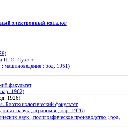
78)
и П. О. Сухого
; машиноведение ; род. 1951)
кий факультет
нар. 1962)
од. 1926)
ы. Биотехнологический факультет
рчых навук ; аграномія ; нар. 1926)
ческих наук ; полиграфическое производство ; род.