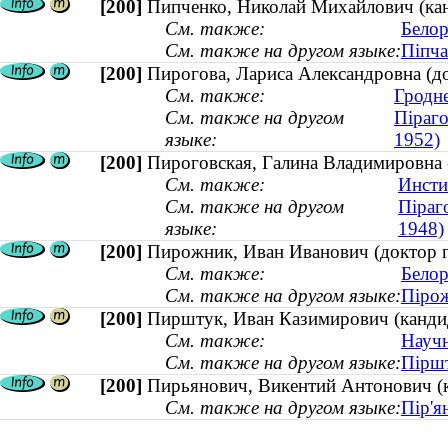
[200]
Пипченко, Николай Михайлович (кан
См. также:
Белор
См. также на другом языке:
Піпча
[200]
Пирогова, Лариса Александровна (до
См. также:
Гродне
См. также на другом
Піраго
языке:
1952)
[200]
Пироговская, Галина Владимировна (
См. также:
Инсти
См. также на другом
Піраго
языке:
1948)
[200]
Пирожник, Иван Иванович (доктор ге
См. также:
Белор
См. также на другом языке:
Пірож
[200]
Пирштук, Иван Казимирович (кандид
См. также:
Научн
См. также на другом языке:
Пiршт
[200]
Пирьянович, Викентий Антонович (ка
См. также на другом языке:
Пір'я