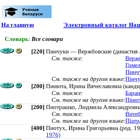
На главную
Словарь
:
Все словари
[220]
Пинчуки — Вержбовские (династия /
См. также:
Вержб
Гомел
Пинчу
См. также на другом языке:
Пінчу
[200]
Пинюта, Ирина Вячеславовна (кандид
См. также:
Баран
См. также на другом языке:
Пінют
[200]
Пиотрашко, Людмила Александровна (
См. также:
Витеб
См. также на другом языке:
Піатр
[400]
Пиотух, Ирина Григорьевна (род. 
1976)