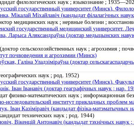
дидат филологических наук ; языкознание ; 1935—202
усский государственный университет (Минск). Филоло
нка, Мікалай Міхайлавіч (кандыдат філалагічных навук
ктор медицинских наук ; нервные болезни ; восстанови
нский государственный медицинский университет. Ле
ва, Ларыса Аляксандраўна (доктар медыцынских навук 
доктор сельскохозяйственных наук ; агрохимия ; почвов
тут почвоведения и агрохимии (Минск)
ўская, Галіна Уладзіміраўна (доктар сельскагаспадарчых 
ографических наук ; род. 1952)
усский государственный университет (Минск). Факуль
нік, Іван Іванавіч (доктар геаграфічных навук ; нар. 19
ат физико-математических наук ; информационная безо
о-исследовательский институт прикладных проблем м
ук, Iван Казiмiравiч (кандыдат фізіка-матэматычных на
ндидат технических наук ; род. 1944)
новіч, Вікенцій Антонавіч (кандыдат тэхнічных навук ; 