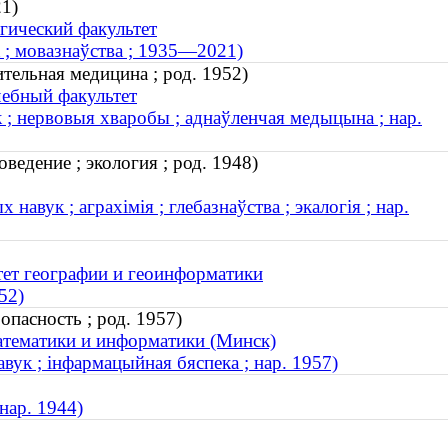
1)
гический факультет
 ; мовазнаўства ; 1935—2021)
тельная медицина ; род. 1952)
чебный факультет
; нервовыя хваробы ; аднаўленчая медыцына ; нар.
едение ; экология ; род. 1948)
навук ; аграхімія ; глебазнаўства ; экалогія ; нар.
тет географии и геоинформатики
52)
пасность ; род. 1957)
атематики и информатики (Минск)
вук ; інфармацыйная бяспека ; нар. 1957)
нар. 1944)