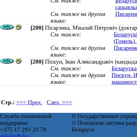
См. также:
Беларуск
сацыяль
См. также на другом
Писарен
языке:
[200]
Пісарэнка, Мікалай Пятровіч (докта
См. также:
Беларуск
(Гомель).
См. также на другом
Писаренк
языке:
[200]
Піскун, Іван Аляксандравіч (кандыда
См. также:
Беларуска
См. также на другом
Пискун, И
языке:
машиностр
Стр.:
<== Пред.
След. ==>
Служба технической
© Государственное учреж
поддержки:
© Поисковая система ра
+375 17 293 29 78
Беларуси
skk@nlb.by