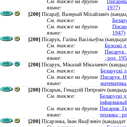
См. также на другом
Писарева
языке:
1977)
[200]
Пісараў, Валерый Міхайлавіч (кандыд
См. также:
Белару
См. также на другом
Писар
языке:
1947)
[200]
Пісарук, Галіна Васільеўна (кандыдат
См. также:
Брэсцкі д
См. также на другом
Писарук, 
языке:
; род. 19
[200]
Пісарук, Мікалай Мікалаевіч (кандыд
См. также:
Беларускі 
См. также на другом
Писарук, Н
языке:
математика 
[200]
Пісарык, Генадзій Пятровіч (кандыдат
См. также:
Беларускі д
інфармацый
См. также на другом
Писарик, Г
языке:
техника ; р
[200]
Пісарэнка, Іван Якаўлевіч (кандыдат