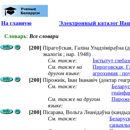
На главную
Словарь
:
Все словари
[200]
Пірагоўская, Галіна Уладзіміраўна (д
экалогія ; нар. 1948)
См. также:
Інстытут глебаз
См. также на
Пироговская, Г
другом языке:
агрохимия ; поч
[200]
Пірожнік, Іван Іванавіч (доктар геаг
См. также:
Беларус
геаінфа
См. также на другом
Пирожни
языке:
[200]
Пісарава, Вольга Леанідаўна (кандыд
См. также:
Беларуск
сацыяль