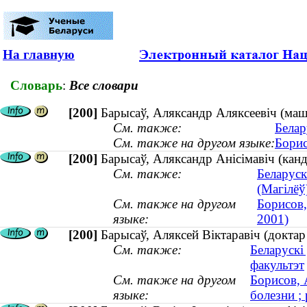
На главную
Словарь
:
Все словари
[200]
Барысаў, Аляксандр Аляксеевіч (ма
См. также:
Белар
См. также на другом языке:
Борис
[200]
Барысаў, Аляксандр Анісімавіч (кан
См. также:
Беларуск
(Магілёў
См. также на другом
Борисов,
языке:
2001)
[200]
Барысаў, Аляксей Віктаравіч (доктар
См. также:
Беларускі
факультэт
См. также на другом
Борисов, 
языке:
болезни ; 