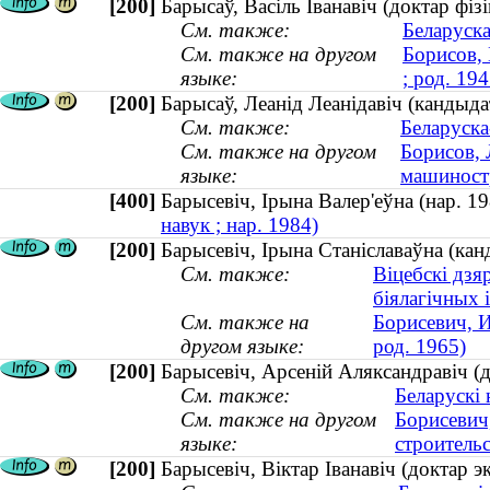
[200]
Барысаў, Васіль Іванавіч (доктар фіз
См. также:
Беларуска
См. также на другом
Борисов, 
языке:
; род. 194
[200]
Барысаў, Леанід Леанідавіч (кандыда
См. также:
Беларуска
См. также на другом
Борисов, 
языке:
машиностр
[400]
Барысевіч, Ірына Валер'еўна (нар.
навук ; нар. 1984)
[200]
Барысевіч, Ірына Станіславаўна (канд
См. также:
Віцебскі дзя
біялагічных 
См. также на
Борисевич, И
другом языке:
род. 1965)
[200]
Барысевіч, Арсеній Аляксандравіч (д
См. также:
Беларускі 
См. также на другом
Борисевич
языке:
строительс
[200]
Барысевіч, Віктар Іванавіч (доктар э