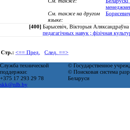
См. также:
Беларускі
менеджме
См. также на другом
Борисевич
языке:
[400]
Барысевіч, Вікторыя Аляксандраўн
педагагічных навук ; фізічная культур
Стр.:
<== Пред.
След. ==>
Служба технической
© Государственное учреж
поддержки:
© Поисковая система ра
+375 17 293 29 78
Беларуси
skk@nlb.by