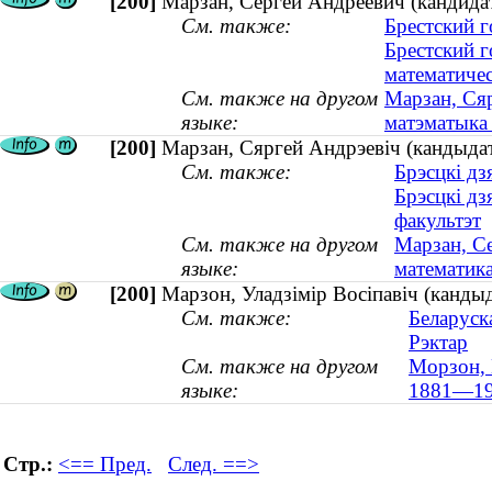
[200]
Марзан, Сергей Андреевич (кандидат
См. также:
Брестский 
Брестский 
математичес
См. также на другом
Марзан, Сяр
языке:
матэматыка 
[200]
Марзан, Сяргей Андрэевіч (кандыдат
См. также:
Брэсцкі дз
Брэсцкі дз
факультэт
См. также на другом
Марзан, Се
языке:
математика
[200]
Марзон, Уладзімір Восіпавіч (канды
См. также:
Беларуск
Рэктар
См. также на другом
Морзон, 
языке:
1881—19
Стр.:
<== Пред.
След. ==>