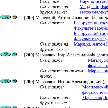
См. также:
Научно-исслед
См. также на
Мардыкін, Вяч
другом языке:
высокамалеку
[200]
Марецкий, Антон Иванович (кандид
См. также:
Белорусский госу
Факультет заочн
Белорусский госу
Факультет культу
См. также на
Марэцкі, Антон І
другом языке:
[200]
Марзалюк, Ігар Аляксандравіч (докта
См. также:
Магілёўск
філалагіч
См. также на другом
Марзалюк,
языке:
[200]
Марзалюк, Игорь Александрович (док
См. также:
Могилевский
филологичес
См. также на
Марзалюк, Іг
другом языке: