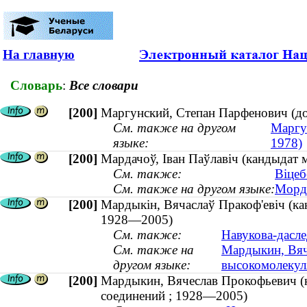
На главную
Словарь
:
Все словари
[200]
Маргунский, Степан Парфенович (д
См. также на другом
Маргу
языке:
1978)
[200]
Мардачоў, Іван Паўлавіч (кандыдат
См. также:
Віцеб
См. также на другом языке:
Морда
[200]
Мардыкін, Вячаслаў Пракоф'евіч (ка
1928—2005)
См. также:
Навукова-дасле
См. также на
Мардыкин, Вяч
другом языке:
высокомолекул
[200]
Мардыкин, Вячеслав Прокофьевич (
соединений ; 1928—2005)