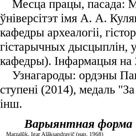
Месца працы, пасада: М
ўніверсітэт імя А. А. Кул
кафедры археалогіі, гісто
гістарычных дысцыплін, у
кафедры). Інфармацыя на 
Узнагароды: ордэны Паш
ступені (2014), медаль "За
інш.
Варыянтная форма
Marzalûk, Igar Alâksandravič (нар. 1968)