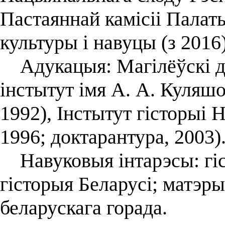
Пастаяннай камісіі Палат
культуры і навуцы (з 2016)
Адукацыя: Магілёўскі д
інстытут імя А. А. Куляш
1992), Інстытут гісторыі 
1996; доктарантура, 2003)
Навуковыя інтарэсы: гіс
гісторыя Беларусі; матэры
беларускага горада.