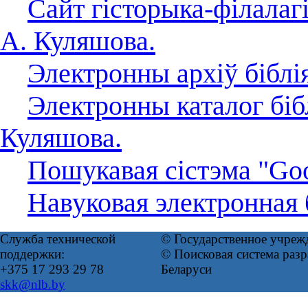
Сайт гісторыка-філалаг
А. Куляшова.
Электронны архіў біблі
Электронны каталог біб
Куляшова.
Пошукавая сістэма "Goo
Навуковая электронная
Служба технической
© Государственное учреж
поддержки:
© Поисковая система ра
+375 17 293 29 78
Беларуси
skk@nlb.by