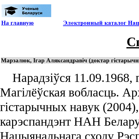
На главную
С
Марзалюк, Ігар Аляксандравіч (доктар гістарычны
Нарадзіўся 11.09.1968, г
Магілёўская вобласць. Арх
гістарычных навук (2004),
карэспандэнт НАН Беларус
Нацыянальнага сходу Рэсп