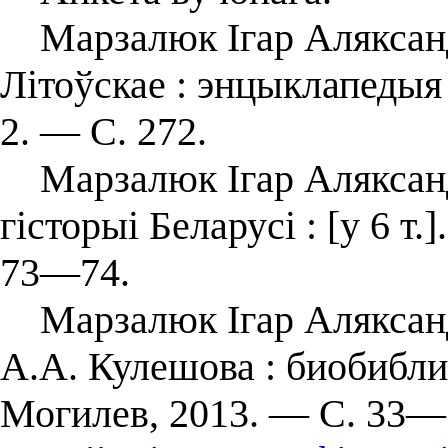
Марзалюк Ігар Аляксандр
Літоўскае : энцыклапедыя :
2. — С. 272.
Марзалюк Ігар Аляксанд
гісторыі Беларусі : [у 6 т
73—74.
Марзалюк Ігар Аляксанд
А.А. Кулешова : биобибл
Могилев, 2013. — С. 33—