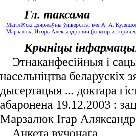
Гл. таксама
Магілёўскі дзяржаўны ўніверсітэт імя А. А. Куляшо
Марзалюк, Игорь Александрович (доктор историческ
Крыніцы інфармацы
Этнаканфесiйныя i сацы
насельнiцтва беларускiх з
дысертацыя ... доктара гіс
абаронена 19.12.2003 : за
Марзалюк Ігар Аляксандра
Анкета вучонага.