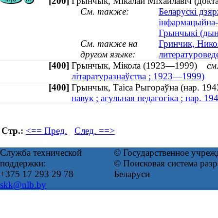
[200]
Грынчык, Мікалай Міхайлавіч (докта
См. также:
Беларускі дзяр
інфармацыйна
Грынчыкі (дына
См. также на
Гринчик, Нико
другом языке:
литературовед
[400]
Грынчык, Мікола (1923—1999)
см
літаратуразнаўства ; 1923—1999)
[400]
Грынчык, Таіса Рыгораўна (нар. 1
навук ; агульная педагогіка ; нар. 19
Стр.:
<== Пред.
След. ==>
Служба технической
© Государственное учреж
поддержки:
© Поисковая система ра
+375 17 293 29 78
Беларуси
skk@nlb.by