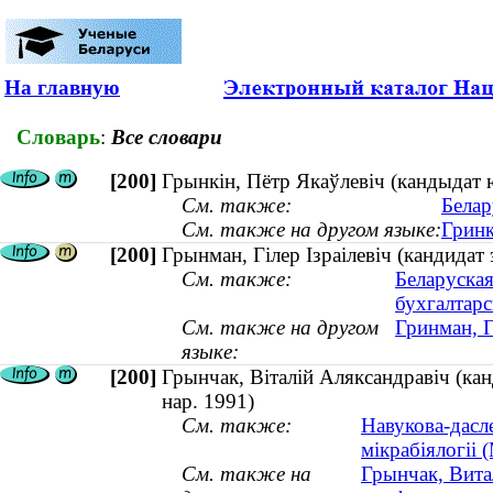
На главную
Словарь
:
Все словари
[200]
Грынкін, Пётр Якаўлевіч (кандыда
См. также:
Белар
См. также на другом языке:
Гринк
[200]
Грынман, Гілер Ізраілевіч (кандида
См. также:
Беларуская
бухгалтарс
См. также на другом
Гринман, 
языке:
[200]
Грынчак, Віталій Аляксандравіч (кан
нар. 1991)
См. также:
Навукова-даслед
мікрабіялогіі 
См. также на
Грынчак, Вита