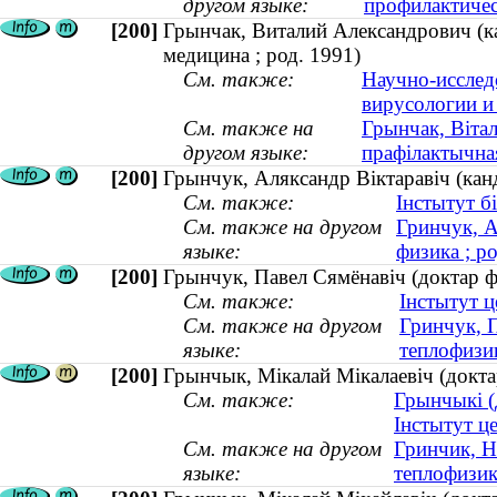
другом языке:
профилактичес
[200]
Грынчак, Виталий Александрович (ка
медицина ; род. 1991)
См. также:
Научно-исслед
вирусологии и
См. также на
Грынчак, Вітал
другом языке:
прафілактычна
[200]
Грынчук, Аляксандр Віктаравіч (канд
См. также:
Інстытут б
См. также на другом
Гринчук, А
языке:
физика ; ро
[200]
Грынчук, Павел Сямёнавіч (доктар фі
См. также:
Інстытут ц
См. также на другом
Гринчук, 
языке:
теплофизик
[200]
Грынчык, Мікалай Мікалаевіч (доктар
См. также:
Грынчыкі (
Інстытут це
См. также на другом
Гринчик, Н
языке:
теплофизика