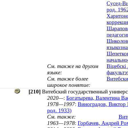
Сусед-Ви
род. 196
Харитоно
коррекци
Шарапова
педагогик
Шиколови
языкозна
Щепетков
начально
См. также на другом
Віцебскі
языке:
факультэ
См. также более
Витебски
широкое понятие:
[210]
Витебский государственный универс
2020—
:
Богатырева, Валентина Вас
1978—1997
:
Виноградов, Виктор Н
род. 1933)
См. также:
Вит
1963—1978
:
Горбачев, Андрей Ро