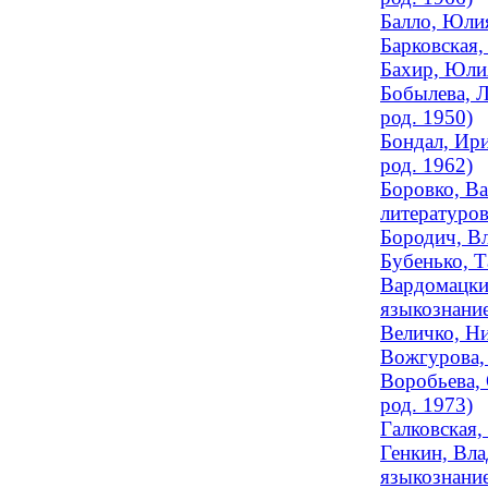
Балло, Юлия
Барковская,
Бахир, Юлия
Бобылева, Л
род. 1950)
Бондал, Ири
род. 1962)
Боровко, Ва
литературов
Бородич, Вл
Бубенько, Т
Вардомацки
языкознание
Величко, Ни
Вожгурова, 
Воробьева, 
род. 1973)
Галковская,
Генкин, Вла
языкознание