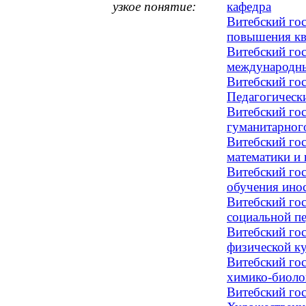
узкое понятие:
кафедра
Витебский го
повышения кв
Витебский го
международны
Витебский го
Педагогическ
Витебский го
гуманитарног
Витебский го
математики и
Витебский го
обучения ино
Витебский го
социальной п
Витебский го
физической ку
Витебский го
химико-биоло
Витебский го