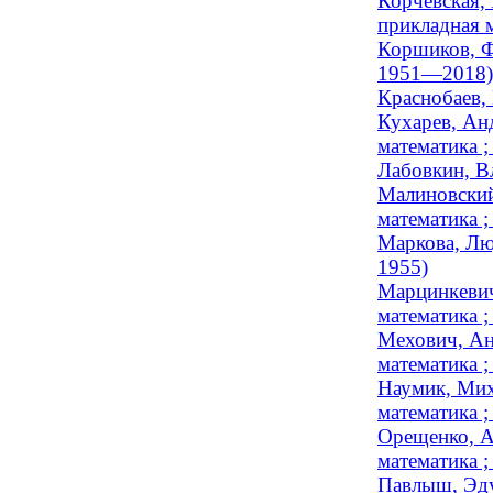
Корчевская, 
прикладная м
Коршиков, Ф
1951—2018)
Краснобаев, 
Кухарев, Ан
математика ;
Лабовкин, В
Малиновский
математика 
Маркова, Лю
1955)
Марцинкевич
математика ;
Мехович, Ан
математика ;
Наумик, Мих
математика ;
Орещенко, А
математика ;
Павлыш, Эду