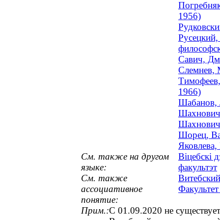
Погребняк
1956)
Рудковски
Русецкий,
философск
Савич, Дм
Слемнев, 
Тимофеев,
1966)
Шабанов, 
Шахнович,
Шахнович,
Шорец, Ва
Яковлева,
См. также на другом
Віцебскі 
языке:
факультэт
См. также
Витебский
ассоциативное
Факультет
понятие:
Прим.:
С 01.09.2020 не существует