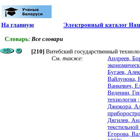
На главную
Словарь
:
Все словари
[210]
Витебский государственный техноло
См. также:
Андреев, Бо
экономическ
Бугаев, Але
Вайлунова, 
Ванкевич, Ел
Веденин, Ге
технология ;
Джежора, Ал
приборострое
Дягилев, Ан
текстильной
Егорова, Ва