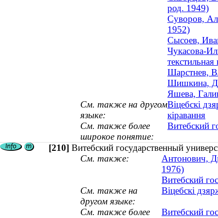
род. 1949)
Суворов, Але
1952)
Сысоев, Иван
Чукасова-Ил
текстильная
Шарстнев, В
Шишкина, Да
Яшева, Гали
См. также на другом
Віцебскі дзя
языке:
кіравання
См. также более
Витебский г
широкое понятие:
[210]
Витебский государственный универ
См. также:
Антонович, Дм
1976)
Витебский го
См. также на
Віцебскі дзяр
другом языке:
См. также более
Витебский го