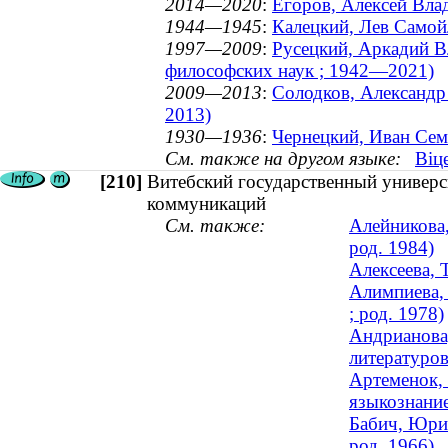
2014—2020
:
Егоров, Алексей Вла
1944—1945
:
Калецкий, Лев Самой
1997—2009
:
Русецкий, Аркадий В
философских наук ; 1942—2021)
2009—2013
:
Солодков, Александр
2013)
1930—1936
:
Чернецкий, Иван Се
См. также на другом языке:
Віц
[210]
Витебский государственный универс
коммуникаций
См. также:
Алейникова,
род. 1984)
Алексеева, 
Алимпиева, 
; род. 1978)
Андрианова,
литературов
Артеменок, 
языкознани
Бабич, Юрий
род. 1966)