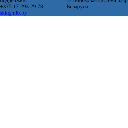
поддержки:
© Поисковая система ра
+375 17 293 29 78
Беларуси
skk@nlb.by