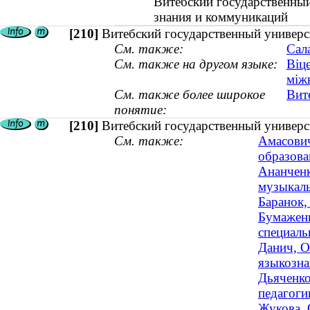
Витебский государственный
знания и коммуникаций
[210]
Витебский государственный универс
См. также:
Сал
См. также на другом языке:
Віц
між
См. также более широкое
Вит
понятие:
[210]
Витебский государственный универс
См. также:
Амасович
образова
Ананченк
музыкаль
Баранок,
Бумаженк
специаль
Данич, О
языкозна
Дьяченко
педагогик
Жукова, 