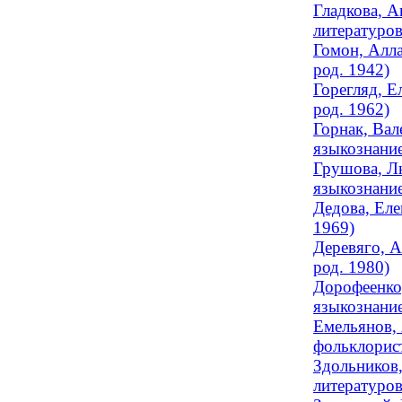
Гладкова, А
литературов
Гомон, Алла
род. 1942)
Горегляд, Е
род. 1962)
Горнак, Вал
языкознание
Грушова, Лю
языкознание
Дедова, Еле
1969)
Деревяго, А
род. 1980)
Дорофеенко,
языкознание
Емельянов, 
фольклорис
Здольников,
литературов