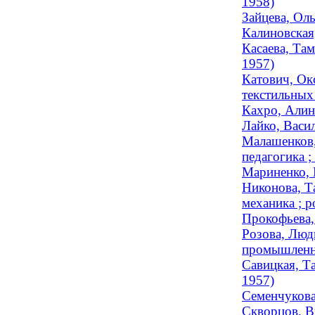
1958)
Зайцева, Оль
Калиновская,
Касаева, Там
1957)
Катович, Ок
текстильных 
Кахро, Алина
Лайко, Васи
Малашенков,
педагогика ;
Мариненко, 
Никонова, Т
механика ; р
Прокофьева,
Розова, Люд
промышленно
Савицкая, Та
1957)
Семенчукова
Скворцов, В