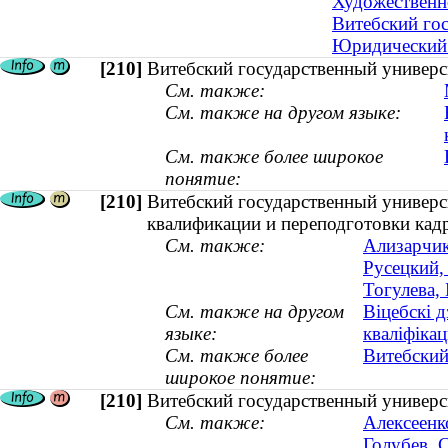
Художественн
Витебский го
Юридический 
[210]
Витебский государственный универс
См. также:
См. также на другом языке:
См. также более широкое
понятие:
[210]
Витебский государственный универ
квалификации и переподготовки кад
См. также:
Ализарчик
Русецкий,
Тогулева,
См. также на другом
Віцебскі 
языке:
кваліфіка
См. также более
Витебский
широкое понятие:
[210]
Витебский государственный универс
См. также:
Алексеенк
Голубев, 