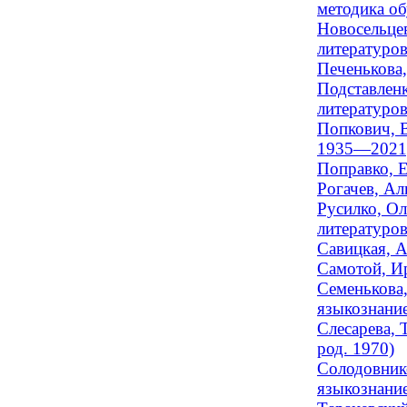
методика об
Новосельцев
литературов
Печенькова,
Подставленк
литературов
Попкович, В
1935—2021
Поправко, Е
Рогачев, Ал
Русилко, Ол
литературов
Савицкая, А
Самотой, Ир
Семенькова,
языкознание
Слесарева, 
род. 1970)
Солодовнико
языкознание