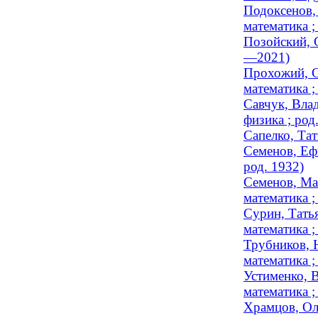
Подоксенов,
математика ;
Позойский, 
—2021)
Прохожий, С
математика 
Савчук, Вла
физика ; род
Сапелко, Тат
Семенов, Ефи
род. 1932)
Семенов, Ма
математика ;
Сурин, Тать
математика ;
Трубников, 
математика ;
Устименко, 
математика ;
Храмцов, Ол