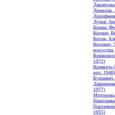
Давлятова
Демидов, 
Дорофеенк
Дулов, Ан
Конин, Фе
Космач, В
Косов, Ал
Котович, 
искусства 
Кривоносо
1972)
Кривцун-Л
род. 1948)
Кунцевич,
Лавриненк
1977)
Моторова,
Николаева
Пархимови
1955)