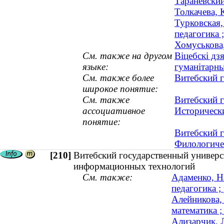
Тараневски
Толкачева, 
Турковская,
педагогика ;
Хомуськова,
См. также на другом
Віцебскі дз
языке:
гуманітарны
См. также более
Витебский 
широкое понятие:
См. также
Витебский 
ассоциативное
Историческ
понятие:
Витебский 
Филологиче
[210]
Витебский государственный универс
информационных технологий
См. также:
Адаменко, Н
педагогика ;
Алейникова, 
математика ;
Ализарчик, Л