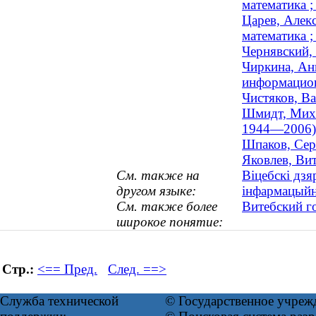
математика 
Царев, Алек
математика ;
Чернявский,
Чиркина, Ан
информацион
Чистяков, В
Шмидт, Миха
1944—2006)
Шпаков, Серг
Яковлев, Вит
См. также на
Віцебскі дзя
другом языке:
інфармацыйн
См. также более
Витебский г
широкое понятие:
Стр.:
<== Пред.
След. ==>
Служба технической
© Государственное учреж