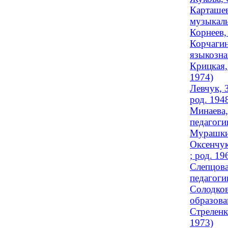
Карташев
музыкаль
Корнеев,
Корчагин
языкозна
Крицкая,
1974)
Левчук, 
род. 194
Минаева,
педагоги
Мурашкин
Оксенчук
; род. 19
Слепцова
педагогик
Солодков
образова
Стреленк
1973)