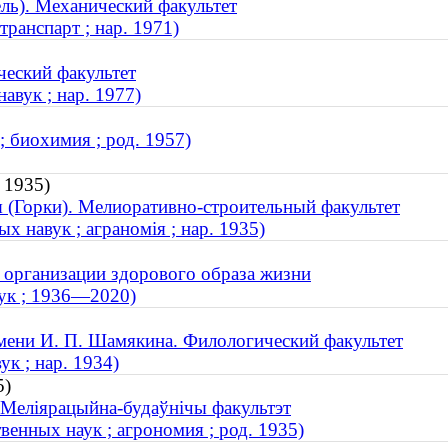
ль). Механический факультет
ранспарт ; нар. 1971)
ческий факультет
вук ; нар. 1977)
 биохимия ; род. 1957)
 1935)
я (Горки). Мелиоративно-строительный факультет
х навук ; аграномія ; нар. 1935)
т организации здорового образа жизни
вук ; 1936—2020)
мени И. П. Шамякина. Филологический факультет
ук ; нар. 1934)
5)
. Меліярацыйна-будаўнічы факультэт
венных наук ; агрономия ; род. 1935)