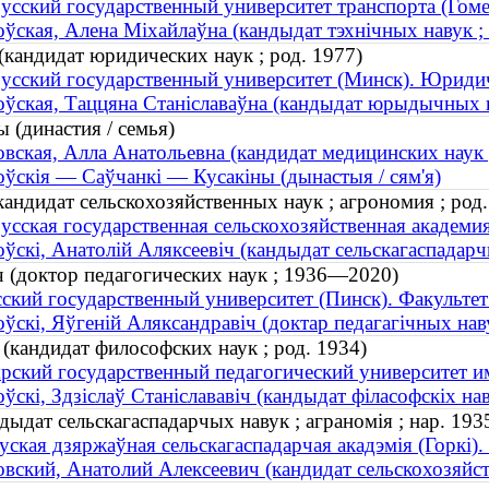
усский государственный университет транспорта (Гоме
ўская, Алена Міхайлаўна (кандыдат тэхнічных навук ; т
(кандидат юридических наук ; род. 1977)
усский государственный университет (Минск). Юриди
ўская, Таццяна Станіславаўна (кандыдат юрыдычных на
(династия / семья)
вская, Алла Анатольевна (кандидат медицинских наук ;
ўскія — Саўчанкі — Кусакіны (дынастыя / сям'я)
андидат сельскохозяйственных наук ; агрономия ; род.
усская государственная сельскохозяйственная академи
ўскі, Анатолій Аляксеевіч (кандыдат сельскагаспадарчы
 (доктор педагогических наук ; 1936—2020)
ский государственный университет (Пинск). Факульте
ўскі, Яўгеній Аляксандравіч (доктар педагагічных на
(кандидат философских наук ; род. 1934)
ский государственный педагогический университет и
ўскі, Здзіслаў Станіслававіч (кандыдат філасофскіх нав
дыдат сельскагаспадарчых навук ; аграномія ; нар. 193
уская дзяржаўная сельскагаспадарчая акадэмія (Горкі)
вский, Анатолий Алексеевич (кандидат сельскохозяйст