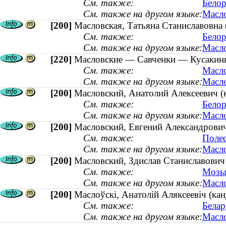
См. также:
Белор
См. также на другом языке:
Масло
[200]
Масловская, Татьяна Станиславовна 
См. также:
Белор
См. также на другом языке:
Масло
[220]
Масловские — Савченки — Кусакины 
См. также:
Масло
См. также на другом языке:
Масло
[200]
Масловский, Анатолий Алексеевич (к
См. также:
Белор
См. также на другом языке:
Масло
[200]
Масловский, Евгений Александрович
См. также:
Полес
См. также на другом языке:
Масло
[200]
Масловский, Здислав Станиславович 
См. также:
Мозыр
См. также на другом языке:
Масло
[200]
Маслоўскі, Анатолій Аляксеевіч (кан
См. также:
Белар
См. также на другом языке:
Масло