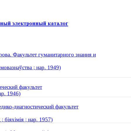
ова. Факультет гуманитарного знания и
мовазнаўства ; нар. 1949)
ический факультет
ар. 1946)
дико-диагностический факультет
 біяхімія ; нар. 1957)