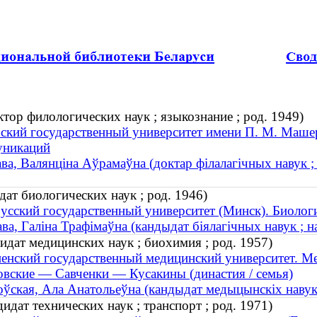
тор филологических наук ; языкознание ; род. 1949)
ский государственный университет имени П. М. Машер
уникаций
ва, Валянцiна Аўрамаўна (доктар філалагічных навук ; 
ат биологических наук ; род. 1946)
усский государственный университет (Минск). Биолог
ва, Галіна Трафімаўна (кандыдат біялагічных навук ; н
идат медицинских наук ; биохимия ; род. 1957)
енский государственный медицинский университет. Ме
вские — Савченки — Кусакины (династия / семья)
ўская, Ала Анатольеўна (кандыдат медыцынскіх навук ;
дат технических наук ; транспорт ; род. 1971)