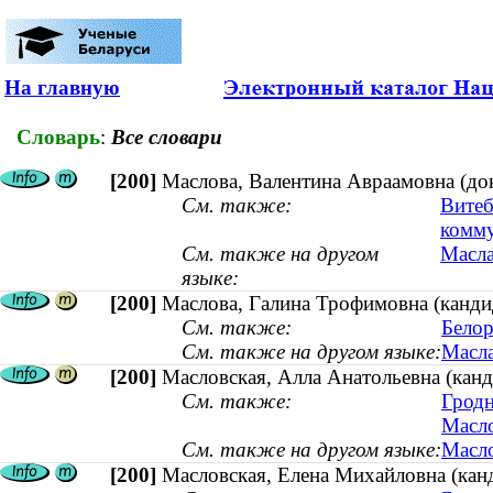
На главную
Словарь
:
Все словари
[200]
Маслова, Валентина Авраамовна (док
См. также:
Витеб
комм
См. также на другом
Масла
языке:
[200]
Маслова, Галина Трофимовна (кандид
См. также:
Белор
См. также на другом языке:
Масла
[200]
Масловская, Алла Анатольевна (канд
См. также:
Гродн
Масло
См. также на другом языке:
Масло
[200]
Масловская, Елена Михайловна (канди