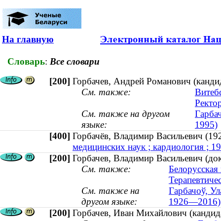
На главную
Словарь
:
Все словари
[200]
Горбачев, Андрей Романович (канди
См. также:
Витеб
Ректо
См. также на другом
Гарба
языке:
1995)
[400]
Горбачёв, Владимир Васильевич 
медицинских наук ; кардиология ; 
[200]
Горбачев, Владимир Васильевич (до
См. также:
Белорусская
Терапевтиче
См. также на
Гарбачоў, Ул
другом языке:
1926—2016)
[200]
Горбачев, Иван Михайлович (кандида