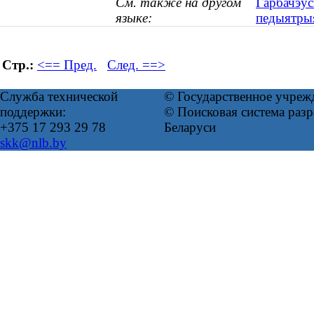
См. также на другом
Гарбачэўс
языке:
педыятрыя
Стр.:
<== Пред.
След. ==>
Служба технической
© Государственное учреж
поддержки:
© Поисковая система ра
+375 17 293 29 78
Беларуси
skk@nlb.by