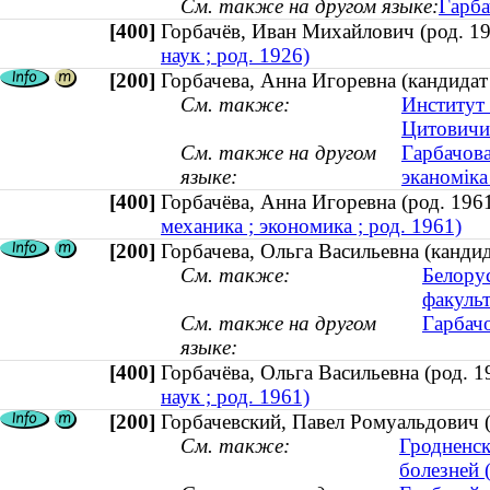
См. также на другом языке:
Гарба
[400]
Горбачёв, Иван Михайлович (род. 
наук ; род. 1926)
[200]
Горбачева, Анна Игоревна (кандидат 
См. также:
Институт 
Цитовичи 
См. также на другом
Гарбачова
языке:
эканоміка 
[400]
Горбачёва, Анна Игоревна (род. 1
механика ; экономика ; род. 1961)
[200]
Горбачева, Ольга Васильевна (кандид
См. также:
Белору
факульт
См. также на другом
Гарбачо
языке:
[400]
Горбачёва, Ольга Васильевна (род.
наук ; род. 1961)
[200]
Горбачевский, Павел Ромуальдович (
См. также:
Гродненск
болезней 