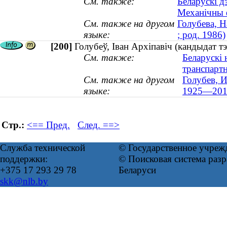
См. также:
Беларускі д
Механічны 
См. также на другом
Голубева, Н
языке:
; род. 1986)
[200]
Голубеў, Іван Архіпавіч (кандыдат т
См. также:
Беларускі 
транспарт
См. также на другом
Голубев, И
языке:
1925—201
Стр.:
<== Пред.
След. ==>
Служба технической
© Государственное учреж
поддержки:
© Поисковая система ра
+375 17 293 29 78
Беларуси
skk@nlb.by