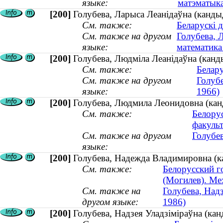
языке:
матэматыка
[200]
Голубева, Ларыса Леанiдаўна (кандыд
См. также:
Беларускі 
См. также на другом
Голубева, 
языке:
математика 
[200]
Голубева, Людміла Леанідаўна (канд
См. также:
Белар
См. также на другом
Голуб
языке:
1966)
[200]
Голубева, Людмила Леонидовна (канд
См. также:
Белору
факульт
См. также на другом
Голубев
языке:
[200]
Голубева, Надежда Владимировна (ка
См. также:
Белорусский г
(Могилев). Ме
См. также на
Голубева, Надз
другом языке:
1986)
[200]
Голубева, Надзея Уладзіміраўна (канд