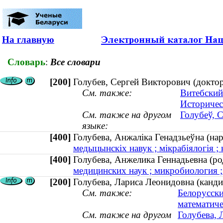
На главную
Словарь
:
Все словари
[200]
Голубев, Сергей Викторович (доктор
См. также:
Витебский
Историчес
См. также на другом
Голубеў, С
языке:
[400]
Голубева, Анжаліка Генадзьеўна (н
медыцынскіх навук ; мікрабіялогія ; 
[400]
Голубева, Анжелика Геннадьевна (
медицинских наук ; микробиология ;
[200]
Голубева, Лариса Леонидовна (кандид
См. также:
Белорусски
математиче
См. также на другом
Голубева, 