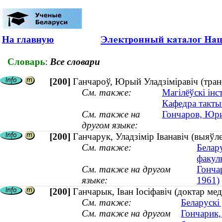
На главную
Словарь
:
Все словари
[200]
Ганчароў, Юрый Уладзіміравіч (транс
См. также:
Магілёўскі інс
Кафедра такты
См. также на
Гончаров, Юри
другом языке:
[200]
Ганчарук, Уладзімір Іванавіч (выяўле
См. также:
Белар
факул
См. также на другом
Гонча
языке:
1961)
[200]
Ганчарык, Іван Іосіфавіч (доктар ме
См. также:
Беларускі
См. также на другом
Гончарик,