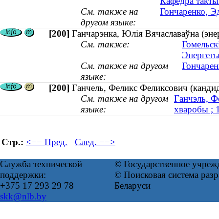
Кафедра такты
См. также на
Гончаренко, Эд
другом языке:
[200]
Ганчарэнка, Юлія Вячаславаўна (энер
См. также:
Гомельск
Энергеты
См. также на другом
Гончарен
языке:
[200]
Ганчель, Феликс Феликсович (канди
См. также на другом
Ганчэль, Ф
языке:
хваробы ;
Стр.:
<== Пред.
След. ==>
Служба технической
© Государственное учреж
поддержки:
© Поисковая система ра
+375 17 293 29 78
Беларуси
skk@nlb.by