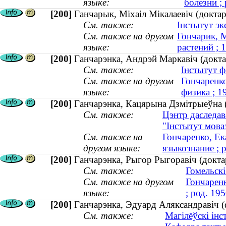
языке:
болезни ; 
[200]
Ганчарык, Міхаіл Мікалаевіч (доктар
См. также:
Інстытут эк
См. также на другом
Гончарик, 
языке:
растений ;
[200]
Ганчарэнка, Андрэй Маркавіч (докта
См. также:
Інстытут фі
См. также на другом
Гончаренко
языке:
физика ; 
[200]
Ганчарэнка, Кацярына Дзмітрыеўна (к
См. также:
Цэнтр даследав
"Інстытут мова
См. также на
Гончаренко, Ек
другом языке:
языкознание ; 
[200]
Ганчарэнка, Рыгор Рыгоравіч (доктар
См. также:
Гомельскі
См. также на другом
Гончаренк
языке:
; род. 195
[200]
Ганчарэнка, Эдуард Аляксандравіч (фі
См. также:
Магілёўскі інс