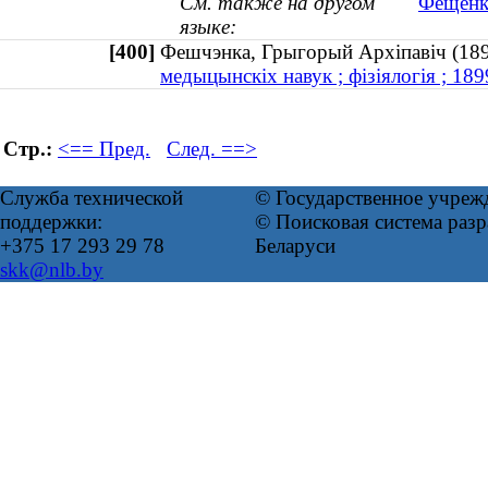
См. также на другом
Фещенко
языке:
[400]
Фешчэнка, Грыгорый Архіпавіч (
медыцынскіх навук ; фізіялогія ; 1
Стр.:
<== Пред.
След. ==>
Служба технической
© Государственное учреж
поддержки:
© Поисковая система ра
+375 17 293 29 78
Беларуси
skk@nlb.by