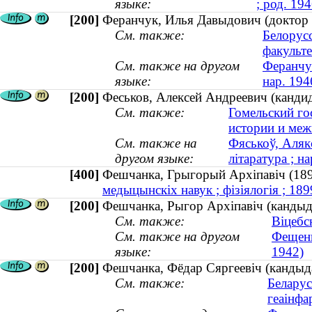
языке:
; род. 194
[200]
Феранчук, Илья Давыдович (доктор ф
См. также:
Белорус
факульте
См. также на другом
Феранчук
языке:
нар. 194
[200]
Феськов, Алексей Андреевич (кандид
См. также:
Гомельский го
истории и ме
См. также на
Фяськоў, Аляк
другом языке:
літаратура ; на
[400]
Фешчанка, Грыгорый Архіпавіч (
медыцынскіх навук ; фізіялогія ; 1
[200]
Фешчанка, Рыгор Архіпавіч (кандыда
См. также:
Віцебс
См. также на другом
Фещенк
языке:
1942)
[200]
Фешчанка, Фёдар Сяргеевіч (кандыда
См. также:
Беларус
геаінфа