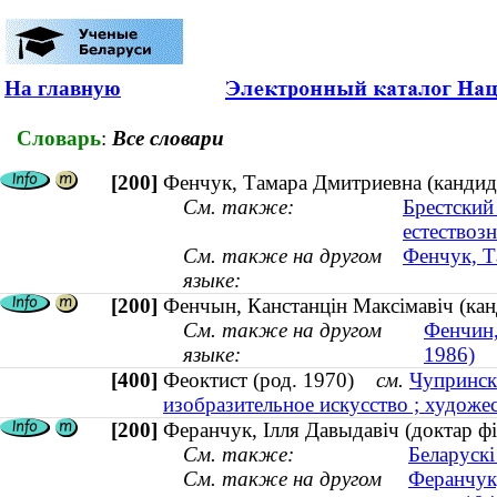
На главную
Словарь
:
Все словари
[200]
Фенчук, Тамара Дмитриевна (кандида
См. также:
Брестский
естествоз
См. также на другом
Фенчук, Т
языке:
[200]
Фенчын, Канстанцін Максімавіч (кан
См. также на другом
Фенчин,
языке:
1986)
[400]
Феоктист (род. 1970)
см.
Чупринск
изобразительное искусство ; художес
[200]
Феранчук, Iлля Давыдавiч (доктар фіз
См. также:
Беларускі
См. также на другом
Феранчук