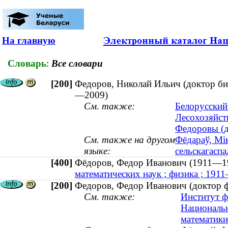
На главную
Словарь
:
Все словари
[200]
Федоров, Николай Ильич (доктор био
—2009)
См. также:
Белорусский
Лесохозяйст
Федоровы (д
См. также на другом
Фёдараў, Мік
языке:
сельскагасп
[400]
Фёдоров, Федор Иванович (1911
математических наук ; физика ; 191
[200]
Федоров, Федор Иванович (доктор ф
См. также:
Институт ф
Национальн
математики