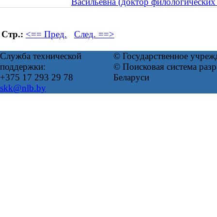
Васильевна (доктор филологических 
Стр.:
<== Пред.
След. ==>
Служба технической
© Государственное учреж
поддержки:
© Поисковая система ра
+375 17 293 29 78
Беларуси
skk@nlb.by