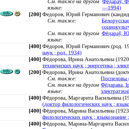
См. также на другом
Фёдараў, Фё
языке:
—1994)
[200]
Федоров, Юрий Германович (кандидат
См. также:
Белорусски
социокуль
См. также на другом
Фёдараў, Ю
языке:
[400]
Фёдоров, Юрий Германович (род.
наук ; род. 1934)
[400]
Фёдорова, Ирина Анатольевна (1
технических наук ; энергетика ; эле
[200]
Федорова, Ирина Анатольевна (докто
См. также:
Поспеловы (
См. также на другом
Фёдарава, І
языке:
электратэхн
[400]
Фёдорова, Маргарита Васильевна
(доктор филологических наук ; язык
[400]
Фёдорова, Марина Васильевна (1
филологических наук ; языкознание 
[400]
Фёдорова, Марина-Маргарита Вас