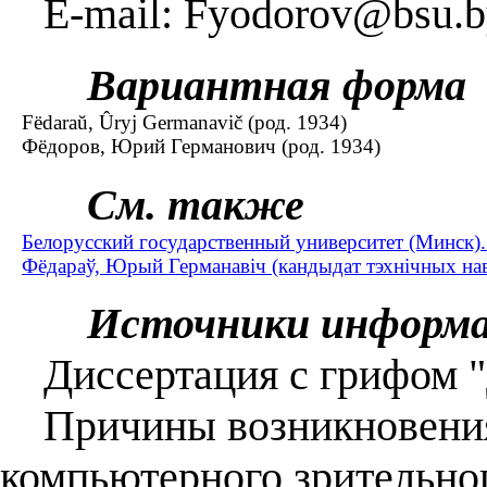
E-mail: Fyodorov@bsu.b
Вариантная форма
Fëdaraŭ, Ûryj Germanavič (род. 1934)
Фёдоров, Юрий Германович (род. 1934)
См. также
Белорусский государственный университет (Минск)
Фёдараў, Юрый Германавіч (кандыдат тэхнічных наву
Источники информ
Диссертация с грифом "Д
Причины возникновения 
компьютерного зрительног