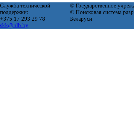
Служба технической
© Государственное учреж
поддержки:
© Поисковая система ра
+375 17 293 29 78
Беларуси
skk@nlb.by