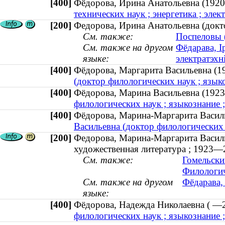
[400]
Фёдорова, Ирина Анатольевна (1
технических наук ; энергетика ; эле
[200]
Федорова, Ирина Анатольевна (докто
См. также:
Поспеловы (
См. также на другом
Фёдарава, І
языке:
электратэхн
[400]
Фёдорова, Маргарита Васильевна
(доктор филологических наук ; язык
[400]
Фёдорова, Марина Васильевна (1
филологических наук ; языкознание 
[400]
Фёдорова, Марина-Маргарита Вас
Васильевна (доктор филологических 
[200]
Федорова, Марина-Маргарита Василье
художественная литература ; 1923—
См. также:
Гомельски
Филологич
См. также на другом
Фёдарава,
языке:
[400]
Фёдорова, Надежда Николаевна (
филологических наук ; языкознание 