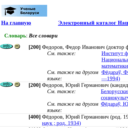
На главную
Словарь
:
Все словари
[200]
Федоров, Федор Иванович (доктор ф
См. также:
Институт ф
Национальн
математики
См. также на другом
Фёдараў, Фё
языке:
—1994)
[200]
Федоров, Юрий Германович (кандидат
См. также:
Белорусски
социокуль
См. также на другом
Фёдараў, Ю
языке:
[400]
Фёдоров, Юрий Германович (род.
наук ; род. 1934)