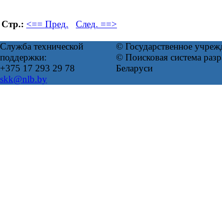
Стр.:
<== Пред.
След. ==>
Служба технической
© Государственное учреж
поддержки:
© Поисковая система ра
+375 17 293 29 78
Беларуси
skk@nlb.by