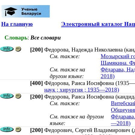
На главную
Словарь
:
Все словари
[200]
Федорова, Надежда Николаевна (кан
См. также:
Мозырский го
Шамякина. Фи
См. также на
Фёдарава, Над
другом языке:
2018)
[400]
Фёдорова, Раиса Иосифовна (193
наук ; хирургия ; 1935—2018)
[200]
Федорова, Раиса Иосифовна (кандид
См. также:
Витебски
Общеунив
См. также на другом
Фёдарава,
языке:
—2018)
[200]
Федорович, Сергей Владимирович (д