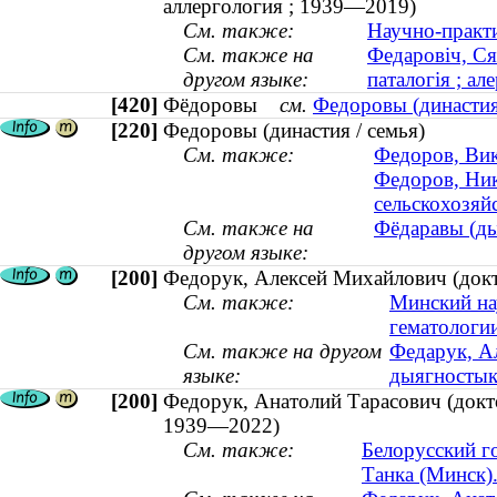
аллергология ; 1939—2019)
См. также:
Научно-практ
См. также на
Федаровіч, Ся
другом языке:
паталогія ; а
[420]
Фёдоровы
см.
Федоровы (династия
[220]
Федоровы (династия / семья)
См. также:
Федоров, Вик
Федоров, Ник
сельскохозяй
См. также на
Фёдаравы (ды
другом языке:
[200]
Федорук, Алексей Михайлович (докто
См. также:
Минский на
гематологи
См. также на другом
Федарук, А
языке:
дыягностыка
[200]
Федорук, Анатолий Тарасович (докто
1939—2022)
См. также:
Белорусский г
Танка (Минск).