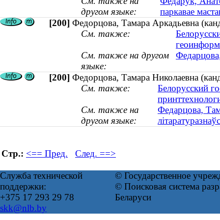
См. также на
Федарук, Анато
другом языке:
паркавае маст
[200]
Федорцова, Тамара Аркадьевна (канд
См. также:
Белорусски
геоинформ
См. также на другом
Федарцова,
языке:
[200]
Федорцова, Тамара Николаевна (кан
См. также:
Белорусский го
принттехнолог
См. также на
Федарцова, Там
другом языке:
літаратуразнаў
Стр.:
<== Пред.
След. ==>
Служба технической
© Государственное учреж
поддержки:
© Поисковая система ра
+375 17 293 29 78
Беларуси
skk@nlb.by