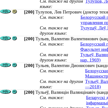
См. также на другом
Тулупов, Л
языке:
[200]
Тулупов, Лев Петрович (доктор техн
См. также:
Белорусский г
управления п
См. также на
Тулупаў, Леў 
другом языке:
[200]
Тульев, Валентин Валентинович (канд
См. также:
Белорусский 
Факультет ин
См. также на
Тульеў, Валян
другом языке:
нар. 1969)
[200]
Тульев, Валентин Дионисович (канди
См. также:
Белорусски
Машиностр
См. также на другом
Тульеў, Вал
языке:
—2018)
[200]
Тульеў, Валянцін Валянцінавіч (канды
См. также:
Беларускі 
інфармацы