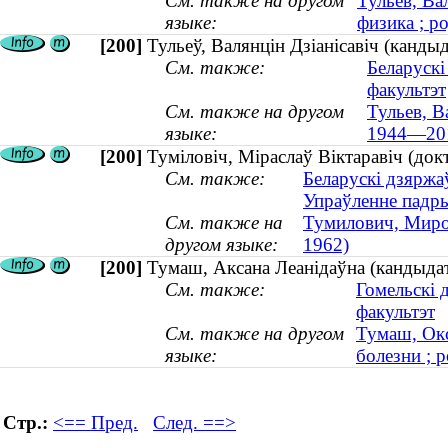
См. также на другом
Тульев, Ва
языке:
физика ; ро
[200]
Тульеў, Валянцін Дзіанісавіч (канды
См. также:
Беларускі
факультэт
См. также на другом
Тульев, В
языке:
1944—20
[200]
Туміловіч, Міраслаў Віктаравіч (докт
См. также:
Беларускі дзяржаў
Упраўленне падр
См. также на
Тумилович, Мирос
другом языке:
1962)
[200]
Тумаш, Аксана Леанідаўна (кандыдат
См. также:
Гомельскі 
факультэт
См. также на другом
Тумаш, Окс
языке:
болезни ; р
Стр.:
<== Пред.
След. ==>