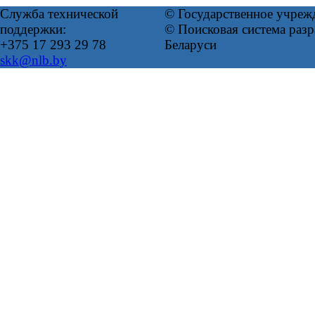
Служба технической
© Государственное учреж
поддержки:
© Поисковая система ра
+375 17 293 29 78
Беларуси
skk@nlb.by