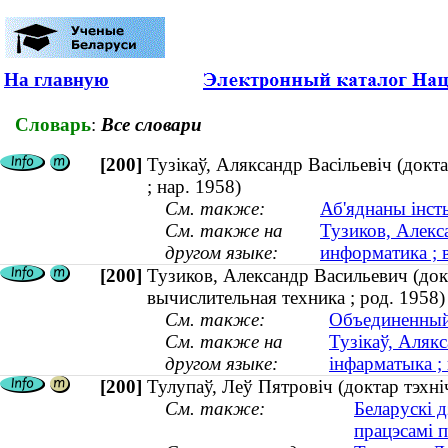
На главную
Словарь
:
Все словари
[200]
Тузікаў, Аляксандр Васільевіч (докт
; нар. 1958)
См. также:
Аб'яднаны інст
См. также на
Тузиков, Алекс
другом языке:
информатика ; 
[200]
Тузиков, Александр Васильевич (док
вычислительная техника ; род. 1958)
См. также:
Объединенный
См. также на
Тузікаў, Алякс
другом языке:
інфарматыка ; 
[200]
Тулупаў, Леў Пятровіч (доктар тэхн
См. также:
Беларускі д
працэсамі 