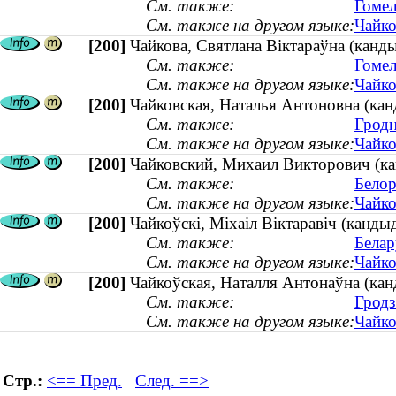
См. также:
Гомел
См. также на другом языке:
Чайко
[200]
Чайкова, Святлана Віктараўна (канды
См. также:
Гомел
См. также на другом языке:
Чайко
[200]
Чайковская, Наталья Антоновна (кан
См. также:
Гродн
См. также на другом языке:
Чайко
[200]
Чайковский, Михаил Викторович (кан
См. также:
Белор
См. также на другом языке:
Чайко
[200]
Чайкоўскі, Міхаіл Віктаравіч (канды
См. также:
Белар
См. также на другом языке:
Чайко
[200]
Чайкоўская, Наталля Антонаўна (канды
См. также:
Гродз
См. также на другом языке:
Чайко
Стр.:
<== Пред.
След. ==>