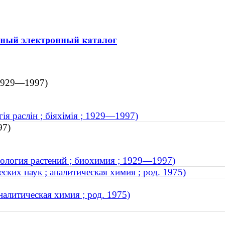
 1929—1997)
ія раслін ; біяхімія ; 1929—1997)
97)
иология растений ; биохимия ; 1929—1997)
ких наук ; аналитическая химия ; род. 1975)
алитическая химия ; род. 1975)