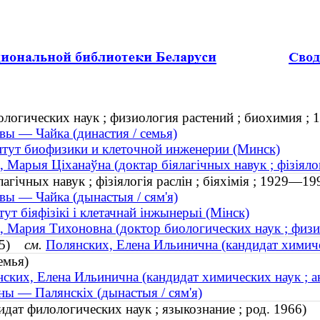
ологических наук ; физиология растений ; биохимия ;
вы — Чайка (династия / семья)
тут биофизики и клеточной инженерии (Минск)
, Марыя Ціханаўна (доктар біялагічных навук ; фізіялог
агічных навук ; фізіялогія раслін ; біяхімія ; 1929—19
вы — Чайка (дынастыя / сям'я)
тут біяфізікі і клетачнай інжынерыі (Мінск)
, Мария Тихоновна (доктор биологических наук ; физ
975)
см.
Полянских, Елена Ильинична (кандидат химичес
емья)
ских, Елена Ильинична (кандидат химических наук ; ан
ны — Палянскіх (дынастыя / сям'я)
дат филологических наук ; языкознание ; род. 1966)