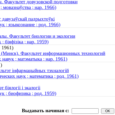
. Факультет довузовской подготовки
; мовазнаўства ; нар. 1966)
т давузаўскай падрыхтоўкі
к ; языкознание ; род. 1966)
лы. Факультет биологии и экологии
 біяфізіка ; нар. 1959)
 1961)
т (Минск). Факультет информационных технологий
 навук ; матэматыка ; нар. 1961)
)
ультэт інфармацыйных тэхналогій
еских наук ; математика ; род. 1961)
 біялогіі і экалогіі
к ; биофизика ; род. 1959)
Выдавать начиная с: