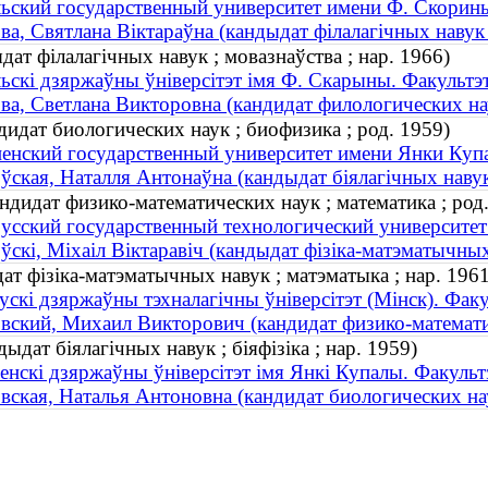
ьский государственный университет имени Ф. Скорины
ва, Святлана Віктараўна (кандыдат філалагічных навук 
дат філалагічных навук ; мовазнаўства ; нар. 1966)
ьскі дзяржаўны ўніверсітэт імя Ф. Скарыны. Факультэ
ва, Светлана Викторовна (кандидат филологических нау
дидат биологических наук ; биофизика ; род. 1959)
енский государственный университет имени Янки Купа
ўская, Наталля Антонаўна (кандыдат біялагічных навук ;
дидат физико-математических наук ; математика ; род.
усский государственный технологический университе
ўскі, Міхаіл Віктаравіч (кандыдат фізіка-матэматычных
дат фізіка-матэматычных навук ; матэматыка ; нар. 1961
ускі дзяржаўны тэхналагічны ўніверсітэт (Мінск). Фак
вский, Михаил Викторович (кандидат физико-математич
дат біялагічных навук ; біяфізіка ; нар. 1959)
енскі дзяржаўны ўніверсітэт імя Янкі Купалы. Факультэт
вская, Наталья Антоновна (кандидат биологических нау