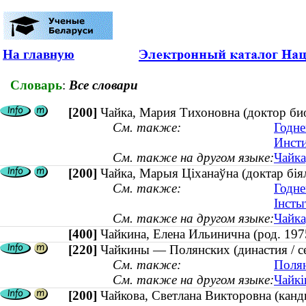
На главную
Словарь
:
Все словари
[200]
Чайка, Мария Тихоновна (доктор би
См. также:
Годне
Инсти
См. также на другом языке:
Чайка
[200]
Чайка, Марыя Ціханаўна (доктар біял
См. также:
Годне
Інсты
См. также на другом языке:
Чайка
[400]
Чайкина, Елена Ильинична (род. 1
[220]
Чайкины — Полянских (династия / с
См. также:
Полян
См. также на другом языке:
Чайкі
[200]
Чайкова, Светлана Викторовна (канди