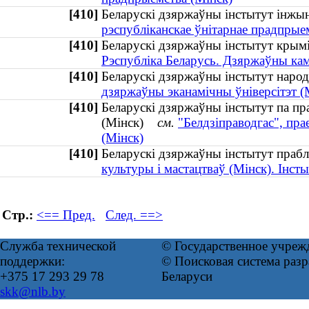
[410]
Беларускі дзяржаўны інстытут ін
рэспублiканскае ўнiтарнае прадпрые
[410]
Беларускі дзяржаўны інстытут крымі
Рэспубліка Беларусь. Дзяржаўны кам
[410]
Беларускі дзяржаўны інстытут наро
дзяржаўны эканамічны ўніверсітэт (
[410]
Беларускі дзяржаўны інстытут па пра
(Мінск)
см.
"Белдзіправодгас", пр
(Мінск)
[410]
Беларускі дзяржаўны інстытут пра
культуры і мастацтваў (Мінск). Інст
Стр.:
<== Пред.
След. ==>
Служба технической
© Государственное учреж
поддержки:
© Поисковая система ра
+375 17 293 29 78
Беларуси
skk@nlb.by