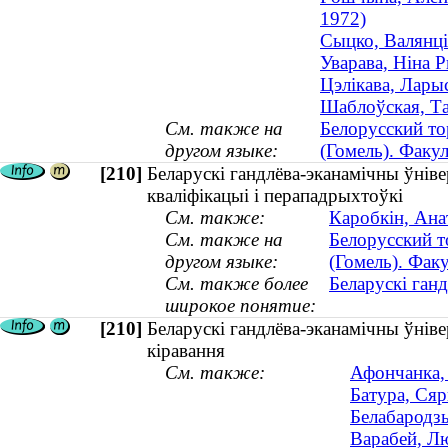
1972)
Сыцко, Валянці
Уварава, Ніна 
Цэлікава, Ларыс
Шаблоўская, Та
См. также на
Белорусский то
другом языке:
(Гомель). Факу
[210]
Беларускі гандлёва-эканамічны ўнів
кваліфікацыі і перападрыхтоўкі
См. также:
Каробкін, Анат
См. также на
Белорусский т
другом языке:
(Гомель). Фак
См. также более
Беларускі ган
широкое понятие:
[210]
Беларускі гандлёва-эканамічны ўніве
кіравання
См. также:
Афончанка,
Батура, Сяр
Белабародзь
Варабей, Лю