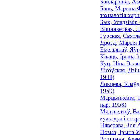
Бандарэнка, Ак
Бань, Марына Ф
тэхналогія харч
Бык, Уладзімір 
Вішнявецкая, Л
Гурская, Святл
Дрозд, Марыя Іг
Емельянаў, Яўг
Кікаць, Ірына І
Куц, Ніна Валя
Лісоўская, Дзін
1938)
Локцева, Клаўдз
1959)
Марцынкевіч, Т
нар. 1958)
Мядзведзеў, Ва
культура і спорт
Няверава, Зоя 
Помаз, Ірына У
Рошчына, Алена 