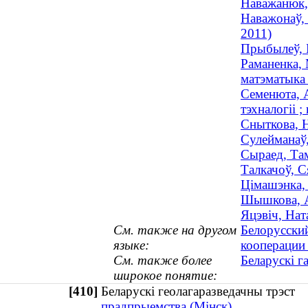
Наважанюк,
Наважонаў,
2011)
Прыбылеў, В
Раманенка, 
матэматыка 
Семенюта, А
тэхналогіі ;
Сныткова, Н
Сулейманаў,
Сыраед, Там
Талкачоў, 
Цімашэнка, 
Шышкова, А
Яцэвіч, Нат
См. также на другом
Белорусски
языке:
кооперации 
См. также более
Беларускі г
широкое понятие:
[410]
Беларускі геолагаразведачны трэс
прадпрыемства (Мінск)