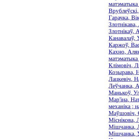
матэматыка 
Врублеўскі,
Гарачка, Ві
Злотнікава,
Злотнікаў, 
Канавалаў, 
Каржоў, Вас
Кахно, Аляк
матэматыка 
Клімовіч, Л
Козырава, Н
Лацкевіч, Н
Леўчанка, А
Манькоў, Ул
Мар'іна, На
механіка ; н
Маўшовіч, С
Міснікова, 
Мішчанка, Л
Мішчанка, У