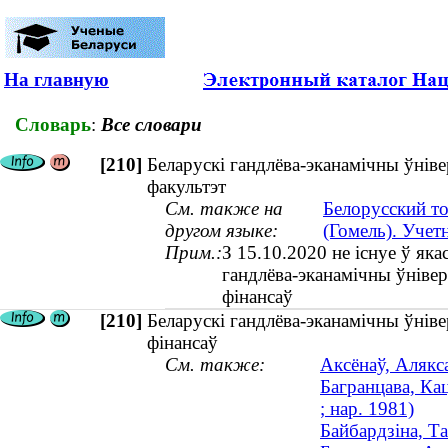
На главную
Словарь
:
Все словари
[210]
Беларускі гандлёва-эканамічны ўніве
факультэт
См. также на
Белорусский т
другом языке:
(Гомель). Учет
Прим.:
З 15.10.2020 не існуе ў яка
гандлёва-эканамічны ўнівер
фінансаў
[210]
Беларускі гандлёва-эканамічны ўніве
фінансаў
См. также:
Аксёнаў, Алякс
Багранцава, Ка
; нар. 1981)
Байбардзіна, Т