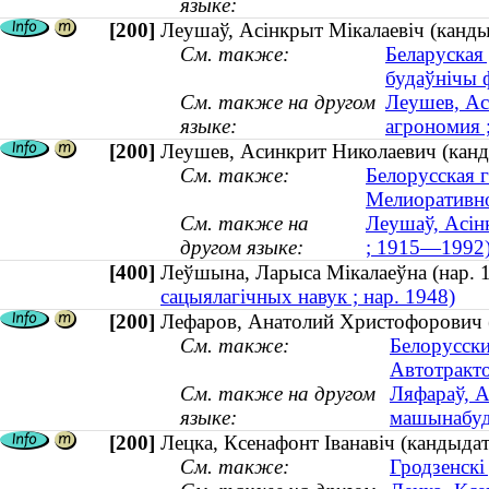
языке:
[200]
Леушаў, Асінкрыт Мікалаевіч (канды
См. также:
Беларуская 
будаўнічы 
См. также на другом
Леушев, Ас
языке:
агрономия 
[200]
Леушев, Асинкрит Николаевич (канд
См. также:
Белорусская г
Мелиоративно
См. также на
Леушаў, Асінк
другом языке:
; 1915—1992
[400]
Леўшына, Ларыса Мікалаеўна (нар
сацыялагічных навук ; нар. 1948)
[200]
Лефаров, Анатолий Христофорович (
См. также:
Белорусски
Автотракт
См. также на другом
Ляфараў, А
языке:
машынабуд
[200]
Лецка, Ксенафонт Іванавіч (кандыдат 
См. также:
Гродзенскі