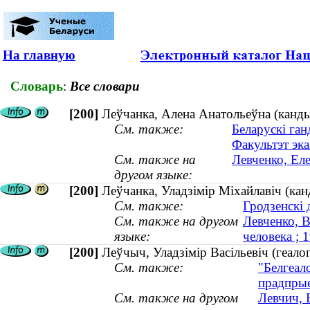
На главную
Словарь
:
Все словари
[200]
Леўчанка, Алена Анатольеўна (канды
См. также:
Беларускі ган
Факультэт эка
См. также на
Левченко, Еле
другом языке:
[200]
Леўчанка, Уладзімір Міхайлавіч (ка
См. также:
Гродзенскі 
См. также на другом
Левченко, 
языке:
человека ;
[200]
Леўчыч, Уладзімір Васільевіч (геало
См. также:
"Белгеало
прадпрые
См. также на другом
Левчич, 