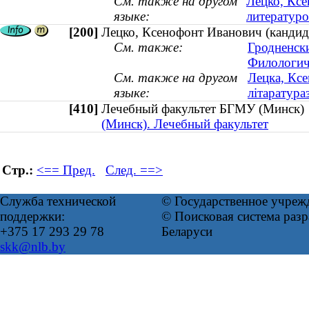
См. также на другом
Лецко, Ксе
языке:
литературо
[200]
Лецко, Ксенофонт Иванович (кандида
См. также:
Гродненск
Филологич
См. также на другом
Лецка, Ксе
языке:
літаратура
[410]
Лечебный факультет БГМУ (Минс
(Минск). Лечебный факультет
Стр.:
<== Пред.
След. ==>
Служба технической
© Государственное учреж
поддержки:
© Поисковая система ра
+375 17 293 29 78
Беларуси
skk@nlb.by