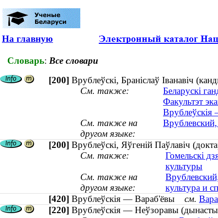
На главную
Словарь
:
Все словари
[200]
Врублеўскі, Браніслаў Іванавіч (ка
См. также:
Беларускі ган
Факультэт эка
Врублеўскія 
См. также на
Врублевский,
другом языке:
[200]
Врублеўскі, Яўгеній Паўлавіч (доктар
См. также:
Гомельскі дз
культуры
См. также на
Врублевский,
другом языке:
культура и сп
[420]
Врублеўскія — Вараб'ёвы
см.
Вара
[220]
Врублеўскія — Неўзоравы (дынастыя