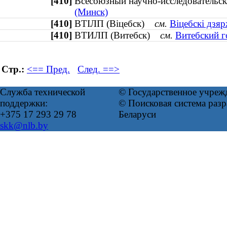
[410]
Всесоюзный научно-исследователь
(Минск)
[410]
ВТІЛП (Віцебск)
см.
Віцебскі дзяр
[410]
ВТИЛП (Витебск)
см.
Витебский г
Стр.:
<== Пред.
След. ==>
Служба технической
© Государственное учреж
поддержки:
© Поисковая система ра
+375 17 293 29 78
Беларуси
skk@nlb.by