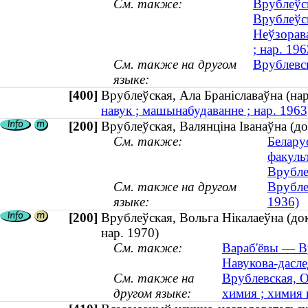
См. также:
Врублеўск
Врублеўск
Неўзорава
; нар. 196
См. также на другом
Врублевс
языке:
[400]
Врублеўская, Ала Браніславаўна (н
навук ; машынабудаванне ; нар. 1963
[200]
Врублеўская, Валянціна Іванаўна (до
См. также:
Белару
факуль
Врубле
См. также на другом
Врубле
языке:
1936)
[200]
Врублеўская, Вольга Нiкалаеўна (докт
нар. 1970)
См. также:
Вараб'ёвы — В
Навукова-дасле
См. также на
Врублевская, О
другом языке:
химия ; химия 