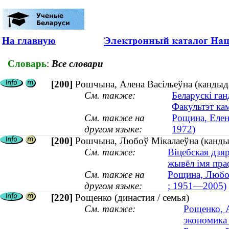
На главную
Словарь
:
Все словари
[200]
Рошчына, Алена Васільеўна (кандыдат
См. также:
Беларускі ган
Факультэт кам
См. также на
Рощина, Елена
другом языке:
1972)
[200]
Рошчына, Любоў Мікалаеўна (кандыд
См. также:
Віцебская дзя
жывёл імя пра
См. также на
Рощина, Любов
другом языке:
; 1951—2005)
[220]
Рощенко (династия / семья)
См. также:
Рощенко, А
экономика 