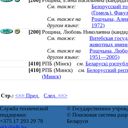
[200]
Рощина, Елена Васильевна (кандидат 
См. также:
Белорусский то
(Гомель). Факу
См. также на
Рошчына, Алена 
другом языке:
1972)
[200]
Рощина, Любовь Николаевна (кандид
См. также:
Витебская госуд
животных имени
См. также на
Рошчына, Любоў 
другом языке:
1951—2005)
[410]
РПБ (Мінск)
см.
Беларускі рэспубл
[410]
РПБ (Минск)
см.
Белорусский респ
(Минск)
Стр.:
<== Пред.
След. ==>
Служба технической
© Государственное учреж
поддержки:
© Поисковая система ра
+375 17 293 29 78
Беларуси
skk@nlb.by