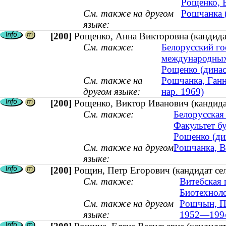
Рощенко, В
См. также на другом
Рошчанка (
языке:
[200]
Рощенко, Анна Викторовна (кандидат
См. также:
Белорусский го
международных
Рощенко (динас
См. также на
Рошчанка, Ганна
другом языке:
нар. 1969)
[200]
Рощенко, Виктор Иванович (кандидат
См. также:
Белорусская 
Факультет бу
Рощенко (дин
См. также на другом
Рошчанка, Ві
языке:
[200]
Рощин, Петр Егорович (кандидат се
См. также:
Витебская 
Биотехноло
См. также на другом
Рошчын, Пё
языке:
1952—199