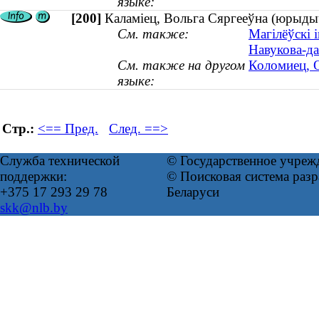
языке:
[200]
Каламіец, Вольга Сяргееўна (юрыдыч
См. также:
Магілёўскі 
Навукова-да
См. также на другом
Коломиец, О
языке:
Стр.:
<== Пред.
След. ==>
Служба технической
© Государственное учреж
поддержки:
© Поисковая система ра
+375 17 293 29 78
Беларуси
skk@nlb.by