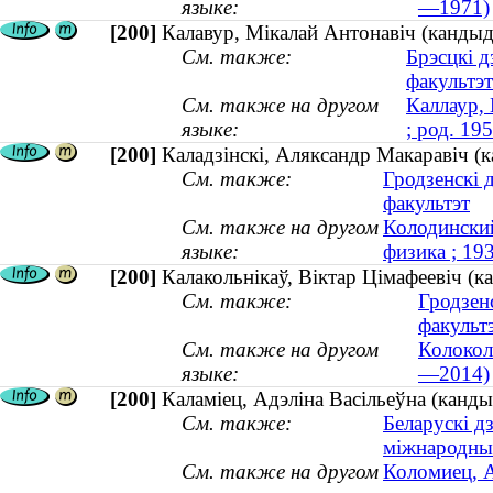
языке:
—1971)
[200]
Калавур, Мікалай Антонавіч (кандыда
См. также:
Брэсцкі д
факультэт
См. также на другом
Каллаур, 
языке:
; род. 19
[200]
Каладзінскі, Аляксандр Макаравіч (
См. также:
Гродзенскі 
факультэт
См. также на другом
Колодинский
языке:
физика ; 1
[200]
Калакольнікаў, Віктар Цімафеевіч (
См. также:
Гродзен
факульт
См. также на другом
Колокол
языке:
—2014)
[200]
Каламіец, Адэліна Васільеўна (канды
См. также:
Беларускі д
міжнародны
См. также на другом
Коломиец, А