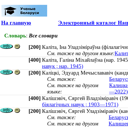
На главную
Словарь
:
Все словари
[200]
Каліта, Іна Уладзіміраўна (філалагічн
См. также на другом языке:
Калит
[400]
Каліта, Галіна Міхайлаўна (нар. 19
навук ; нар. 1945)
[200]
Каліцкі, Эдуард Мечыслававіч (канд
См. также:
Беларус
См. также на другом
Калицки
языке:
—2022)
[400]
Калішэвіч, Сяргей Владзіміравіч 
біялагічных навук ; 1903—1971)
[200]
Калішэвіч, Сяргей Уладзіміравіч (к
См. также:
Беларуск
См. также на другом
Калишев