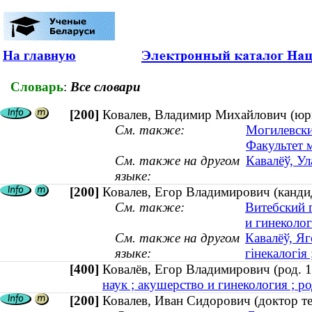
На главную
Словарь
:
Все словари
[200]
Ковалев, Владимир Михайлович (юри
См. также:
Могилевски
Факультет 
См. также на другом
Кавалёў, Ул
языке:
[200]
Ковалев, Егор Владимирович (кандид
См. также:
Витебский 
и гинеколо
См. также на другом
Кавалёў, Яг
языке:
гінекалогія 
[400]
Ковалёв, Егор Владимирович (род.
наук ; акушерство и гинекология ; ро
[200]
Ковалев, Иван Сидорович (доктор т