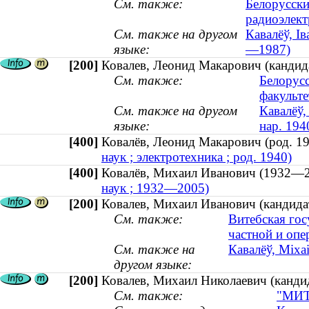
См. также:
Белорусски
радиоэлект
См. также на другом
Кавалёў, Ів
языке:
—1987)
[200]
Ковалев, Леонид Макарович (кандидат
См. также:
Белорусс
факульте
См. также на другом
Кавалёў,
языке:
нар. 194
[400]
Ковалёв, Леонид Макарович (род. 
наук ; электротехника ; род. 1940)
[400]
Ковалёв, Михаил Иванович (1932
наук ; 1932—2005)
[200]
Ковалев, Михаил Иванович (кандида
См. также:
Витебская гос
частной и опе
См. также на
Кавалёў, Міха
другом языке:
[200]
Ковалев, Михаил Николаевич (кандид
См. также:
"МИТС