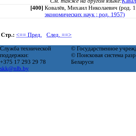
См. также на другом языке:
Кавал
[400]
Ковалёв, Михаил Николаевич (род.
экономических наук ; род. 1957)
Стр.:
<== Пред.
След. ==>
Служба технической
© Государственное учреж
поддержки:
© Поисковая система ра
+375 17 293 29 78
Беларуси
skk@nlb.by