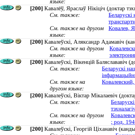
языке:
[200]
Кавалёў, Яраслаў Нікіціч (доктар тэх
См. также:
Беларускі 
транспарт
См. также на другом
Ковалев, Я
языке:
[200]
Кавалеўскі, Аляксандр Адамавіч (кан
См. также на другом
Ковалевск
языке:
электроник
[200]
Кавалеўскі, Вікенцій Баляслававіч (д
См. также:
Беларускі на
інфармацыйны
См. также на
Ковалевский,
другом языке:
[200]
Кавалеўскі, Віктар Мікалаевіч (докта
См. также:
Беларускі
тэхналагі
См. также на другом
Ковалевск
языке:
; род. 194
[200]
Кавалеўскі, Георгій Ціханавіч (кан