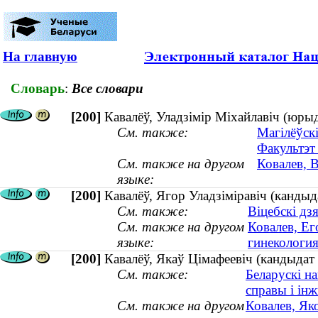
На главную
Словарь
:
Все словари
[200]
Кавалёў, Уладзімір Міхайлавіч (юрыд
См. также:
Магілёўскі
Факультэт 
См. также на другом
Ковалев, 
языке:
[200]
Кавалёў, Ягор Уладзіміравіч (кандыда
См. также:
Віцебскі дз
См. также на другом
Ковалев, Ег
языке:
гинекология
[200]
Кавалёў, Якаў Цімафеевіч (кандыдат
См. также:
Беларускі н
справы і інж
См. также на другом
Ковалев, Як