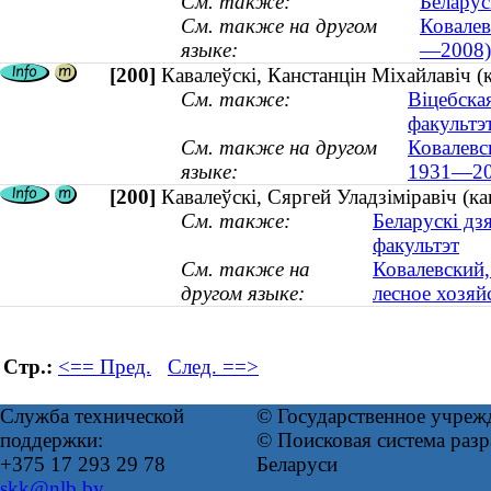
См. также:
Беларус
См. также на другом
Ковалев
языке:
—2008)
[200]
Кавалеўскі, Канстанцін Міхайлавіч 
См. также:
Віцебска
факультэ
См. также на другом
Ковалевс
языке:
1931—20
[200]
Кавалеўскі, Сяргей Уладзіміравіч (ка
См. также:
Беларускі дз
факультэт
См. также на
Ковалевский,
другом языке:
лесное хозяйс
Стр.:
<== Пред.
След. ==>
Служба технической
© Государственное учреж
поддержки:
© Поисковая система ра
+375 17 293 29 78
Беларуси
skk@nlb.by