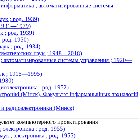
 информатика ; автоматизированные системы
ук ; род. 1939)
 1931—1979)
 ; род. 1939)
 род. 1950)
ук ; род. 1934)
ематических наук ; 1948—2018)
 ; автоматизированные системы управления ; 1920—
ук ; 1915—1995)
1980)
иоэлектроника ; род. 1952)
ктронікі (Мінск). Факультэт інфармацыйных тэхналогій
 и радиоэлектроники (Минск)
культет компьютерного проектирования
 электроника ; род. 1955)
ук ; электроника ; род. 1955)