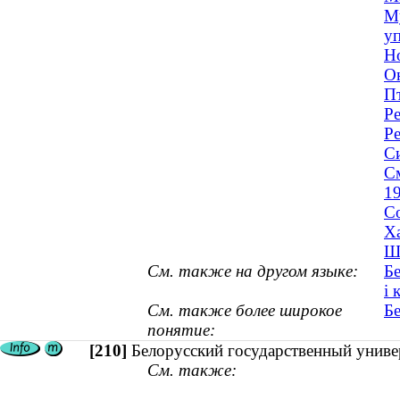
Му
уп
Но
О
Пт
Ре
Ре
С
См
1
С
Ха
Ши
См. также на другом языке:
Бе
і 
См. также более широкое
Б
понятие:
[210]
Белорусский государственный униве
См. также: