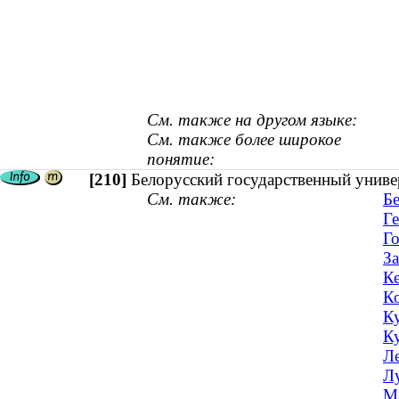
См. также на другом языке:
См. также более широкое
понятие:
[210]
Белорусский государственный униве
См. также:
Бе
Ге
Го
За
Ке
Ко
Ку
Ку
Л
Лу
М