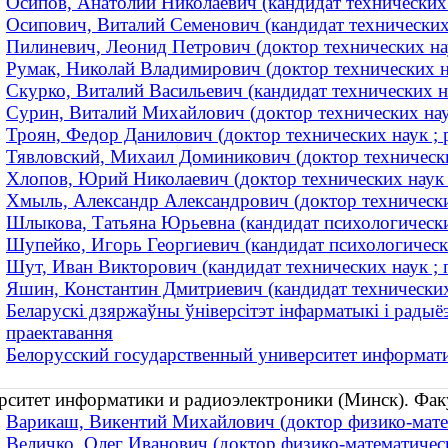
Осипов, Анатолий Николаевич (кандидат технических 
Осипович, Виталий Семенович (кандидат технических 
Пилиневич, Леонид Петрович (доктор технических наук
Румак, Николай Владимирович (доктор технических н
Скурко, Виталий Васильевич (кандидат технических 
Сурин, Виталий Михайлович (доктор технических нау
Троян, Федор Данилович (доктор технических наук ; р
Тявловский, Михаил Доминикович (доктор технически
Хлопов, Юрий Николаевич (доктор технических наук 
Хмыль, Александр Александрович (доктор технических
Шлыкова, Татьяна Юрьевна (кандидат психологических
Шупейко, Игорь Георгиевич (кандидат психологически
Шут, Иван Викторович (кандидат технических наук ; 
Яшин, Константин Дмитриевич (кандидат технических
Беларускі дзяржаўны ўніверсітэт інфарматыкі і радыёэ
праектавання
Белорусский государственный университет информат
рситет информатики и радиоэлектроники (Минск). Фак
Варикаш, Викентий Михайлович (доктор физико-мате
Величко, Олег Иванович (доктор физико-математически