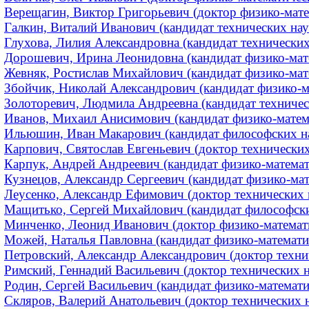
Верещагин, Виктор Григорьевич (доктор физико-матем
Галкин, Виталий Иванович (кандидат технических наук
Глухова, Лилия Александровна (кандидат технических
Дорошевич, Ирина Леонидовна (кандидат физико-матем
Жевняк, Ростислав Михайлович (кандидат физико-мат
Збойчик, Николай Александрович (кандидат физико-м
Золоторевич, Людмила Андреевна (кандидат техническ
Иванов, Михаил Анисимович (кандидат физико-математ
Ильюшин, Иван Макарович (кандидат философских н
Карпович, Святослав Евгеньевич (доктор технических
Карпук, Андрей Андреевич (кандидат физико-математ
Кузнецов, Александр Сергеевич (кандидат физико-мат
Леусенко, Александр Ефимович (доктор технических
Мащитько, Сергей Михайлович (кандидат философских
Минченко, Леонид Иванович (доктор физико-математи
Можей, Наталья Павловна (кандидат физико-математич
Петровский, Александр Александрович (доктор техни
Римский, Геннадий Васильевич (доктор технических н
Родин, Сергей Васильевич (кандидат физико-математич
Скляров, Валерий Анатольевич (доктор технических на