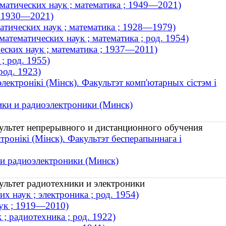
матических наук ; математика ; 1949—2021)
; 1930—2021)
атических наук ; математика ; 1928—1979)
тематических наук ; математика ; род. 1954)
еских наук ; математика ; 1937—2011)
; род. 1955)
род. 1923)
лектронікі (Мінск). Факультэт комп'ютарных сістэм і
ики и радиоэлектроники (Минск)
ультет непрерывного и дистанционного обучения
тронікі (Мінск). Факультэт бесперапыннага і
и радиоэлектроники (Минск)
ультет радиотехники и электроники
 наук ; электроника ; род. 1954)
аук ; 1919—2010)
; радиотехника ; род. 1922)