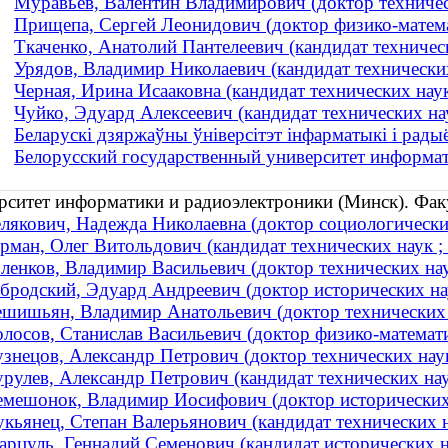
Муравьев, Валентин Владимирович (доктор техническ
Прищепа, Сергей Леонидович (доктор физико-математ
Ткаченко, Анатолий Пантелеевич (кандидат техническ
Урядов, Владимир Николаевич (кандидат технически
Черная, Ирина Исааковна (кандидат технических нау
Чуйко, Эдуард Алексеевич (кандидат технических нау
Беларускі дзяржаўны ўніверсітэт інфарматыкі і рады
Белорусский государственный университет информат
рситет информатики и радиоэлектроники (Минск). Фа
лякович, Надежда Николаевна (доктор социологических
рман, Олег Витольдович (кандидат технических наук ; 
ленков, Владимир Васильевич (доктор технических нау
бродский, Эдуард Андреевич (доктор исторических нау
шишьян, Владимир Анатольевич (доктор технических 
лосов, Станислав Васильевич (доктор физико-математи
знецов, Александр Петрович (доктор технических наук 
рулев, Александр Петрович (кандидат технических на
емешонок, Владимир Иосифович (доктор исторических
кьянец, Степан Валерьянович (кандидат технических н
арцуль, Геннадий Семенович (кандидат исторических 