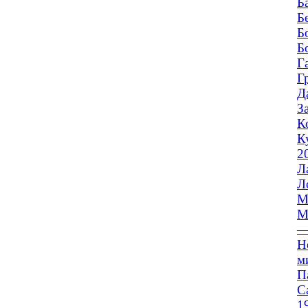
Б
Б
Б
Б
Г
Г
Д
З
К
К
2
Л
Л
М
М
—
Н
м
П
С
1