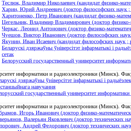
Теслюк, Владимир Николаевич (кандидат физико-мате
Харин, Юрий Андреевич (доктор философских наук 
Харитоненко, Петр Иванович (кандидат физико-матем
Цегельник, Владимир Владимирович (доктор физико-ма
Черкас, Леонид Антонович (доктор физико-математич
Чуешов, Виктор Иванович (доктор философских наук 
Якунин, Иван Исаевич (кандидат философских наук ; 
Беларускі дзяржаўны ўніверсітэт інфарматыкі і радыёэ
сетак
Белорусский государственный университет информат
рситет информатики и радиоэлектроники (Минск). Фак
ларускі дзяржаўны ўніверсітэт інфарматыкі і радыёэлек
станцыйнага навучання
лорусский государственный университет информатики 
рситет информатики и радиоэлектроники (Минск). Фак
брамов, Игорь Иванович (доктор физико-математических
верьянов, Валерьян Яковлевич (доктор технических н
порович, Андрей Федорович (доктор технических наук 