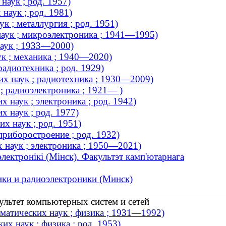
наук ; род. 1957)
наук ; род. 1981)
 ; металлургия ; род. 1951)
аук ; микроэлектроника ; 1941—1995)
наук ; 1933—2000)
к ; механика ; 1940—2020)
адиотехника ; род. 1929)
х наук ; радиотехника ; 1930—2009)
; радиоэлектроника ; 1921— )
 наук ; электроника ; род. 1942)
 наук ; род. 1977)
х наук ; род. 1951)
приборостроение ; род. 1932)
 наук ; электроника ; 1950—2021)
лектронікі (Мінск). Факультэт камп'ютарнага
ики и радиоэлектроники (Минск)
ультет компьютерных систем и сетей
матических наук ; физика ; 1931—1992)
х наук ; физика ; род. 1953)