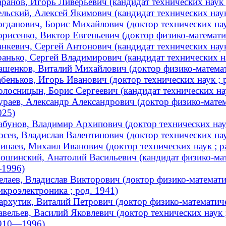
аранов, Игорь Ливерьевич (кандидат технических наук ;
ельский, Алексей Якимович (кандидат технических наук 
огданович, Борис Михайлович (доктор технических на
орисенко, Виктор Евгеньевич (доктор физико-математич
анкевич, Сергей Антонович (кандидат технических наук 
ранько, Сергей Владимирович (кандидат технических нау
ашенков, Виталий Михайлович (доктор физико-математи
абеньков, Игорь Иванович (доктор технических наук ; р
олосницын, Борис Сергеевич (кандидат технических на
ураев, Александр Александрович (доктор физико-матем
025)
абунов, Владимир Архипович (доктор технических наук 
осев, Владислав Валентинович (доктор технических на
инаев, Михаил Иванович (доктор технических наук ; 
ошинский, Анатолий Васильевич (кандидат физико-мате
1996)
елаев, Владислав Викторович (доктор физико-математич
икроэлектроника ; род. 1941)
архутик, Виталий Петрович (доктор физико-математич
авельев, Василий Яковлевич (доктор технических наук ;
910—1996)