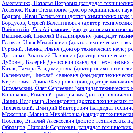
Амельченко, Наталья Петровна (кандидат технических
Асаенок, Иван Степанович (доктор медицинских наук 
Боднарь, Иван Васильевич (доктор химических наук ; 
Бордусов, Сергей Валентинович (доктор технических н
Вайнштейн, Лев Абрамович (кандидат психологических
Вышинский, Николай Владимирович (кандидат техниче
Глазков, Илья Михайлович (доктор технических наук 
Гурский, Леонид Ильич (доктор технических наук ; ро
Достанко, Анатолий Павлович (доктор технических на
Дубовец, Валерий Денисович (кандидат технических на
Казак, Тамара Владимировна (доктор психологических
Каленкович, Николай Иванович (кандидат технически
Киринович, Ирина Федоровна (кандидат физико-матема
Киселевский, Олег Сергеевич (кандидат технических н
Коновалов, Евмений Григорьевич (доктор технически
Ланин, Владимир Леонидович (доктор технических нау
Лихачевский, Дмитрий Викторович (кандидат техничес
Меженная, Марина Михайловна (кандидат технических
Носенко, Виталий Алексеевич (доктор технических нау
Образцов, Николай Сергеевич (кандидат технических н