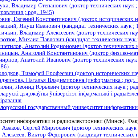
ха, Владимир Степанович (доктор технических наук ;
равления ; род. 1945)
вик, Евгений Константинович (доктор исторических на
нацкий, Януш Иванович (кандидат технических наук ;
ичкин, Владимир Алексеевич (доктор технических наук
вотюк, Михаил Павлович (кандидат технических наук ;
шетилов, Анатолий Родионович (доктор технических на
иницын, Анатолий Константинович (доктор физико-мат
ирнов, Анатолий Иванович (доктор технических наук
986)
олодков, Тимофей Ерофеевич (доктор исторических на
джинова, Наталья Владимировна (информатика ; род. 
лин, Леонид Юрьевич (доктор технических наук ; рад
ларускі дзяржаўны ўніверсітэт інфарматыкі і радыёэле
кіравання
елорусский государственный университет информатики
рситет информатики и радиоэлектроники (Минск). Фа
Аваков, Сергей Мирзоевич (доктор технических наук ;
Алексеев, Виктор Федорович (кандидат технических на