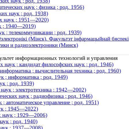
их наук ; род. 1938)
ических наук ; физика ; род. 1956)
их наук ; род. 1938)
х наук ; 1951—2020)
к ; 1940—2019)
к ; телекоммуникации ; род. 1939)
ёэлектронікі (Мінск). Факультэт інфармацыйнай бяспекі
ики и радиоэлектроники (Минск)
культет информационных технологий и управления
 наук ; кандидат философских наук ; род. 1946)
информатика ; вычислительная техника ; род. 1960)
к ; информатика ; род. 1949)
к ; род. 1939)
наук ; электротехника ; 1942—2002)
ческих наук ; радиофизика ; род. 1946)
; автоматическое управление ; род. 1951)
ук ; 1945—2022)
 наук ; 1929—2006)
аук ; род. 1940)
наук ; 1937—2008)