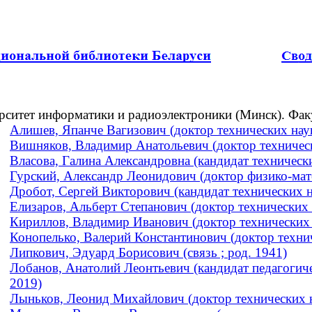
рситет информатики и радиоэлектроники (Минск). Фа
Алишев, Япанче Вагизович (доктор технических нау
Вишняков, Владимир Анатольевич (доктор технически
Власова, Галина Александровна (кандидат технически
Гурский, Александр Леонидович (доктор физико-мате
Дробот, Сергей Викторович (кандидат технических на
Елизаров, Альберт Степанович (доктор технических
Кириллов, Владимир Иванович (доктор технических н
Конопелько, Валерий Константинович (доктор техниче
Липкович, Эдуард Борисович (связь ; род. 1941)
Лобанов, Анатолий Леонтьевич (кандидат педагогиче
2019)
Лыньков, Леонид Михайлович (доктор технических на