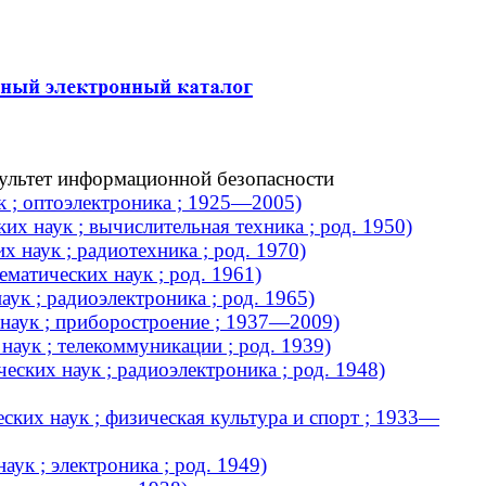
культет информационной безопасности
к ; оптоэлектроника ; 1925—2005)
х наук ; вычислительная техника ; род. 1950)
х наук ; радиотехника ; род. 1970)
матических наук ; род. 1961)
ук ; радиоэлектроника ; род. 1965)
 наук ; приборостроение ; 1937—2009)
аук ; телекоммуникации ; род. 1939)
ских наук ; радиоэлектроника ; род. 1948)
ских наук ; физическая культура и спорт ; 1933—
ук ; электроника ; род. 1949)