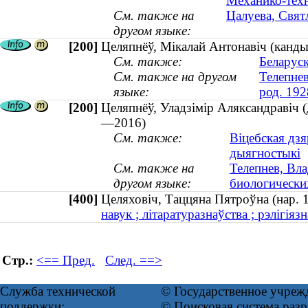
Механико-техн
См. также на
Цалуева, Свят
другом языке:
[200]
Целяпнёў, Мікалай Антонавіч (кандыд
См. также:
Беларуск
См. также на другом
Телепнев
языке:
род. 192
[200]
Целяпнёў, Уладзімір Аляксандравіч (
—2016)
См. также:
Віцебская дз
дыягностыкі
См. также на
Телепнев, Вл
другом языке:
биологически
[400]
Целяховіч, Таццяна Пятроўна (нар
навук ; літаратуразнаўства ; рэлігіязн
Стр.:
<== Пред.
След. ==>
Служба технической
© Государственное учреж
поддержки:
© Поисковая система ра