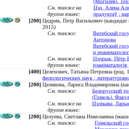
(Могилев). Тех
См. также на
Цэд, Алена Аля
другом языке:
прадуктаў ; на
[200]
Цедрик, Петр Васильевич (кандидат 
2015)
См. также:
Витебский гос
Антонова
Витебский гос
и реаниматоло
См. также на
Цэдрык, Пётр В
другом языке:
рэаніматалогія
[400]
Целехович, Татьяна Петровна (род
филологических наук ; литературовед
[200]
Целикова, Лариса Владимировна (кан
См. также:
Белорусский то
(Гомель). Факу
См. также на
Цэлікава, Ларыс
другом языке:
[200]
Целуева, Светлана Николаевна (маши
См. также:
Гомельский го