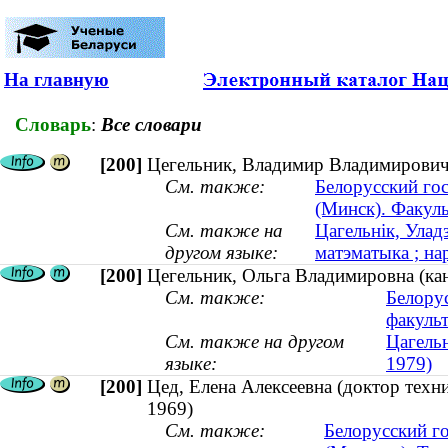
На главную
Словарь
:
Все словари
[200]
Цегельник, Владимир Владимирович (
См. также:
Белорусский го
(Минск). Факуль
См. также на
Цагельнік, Улад
другом языке:
матэматыка ; на
[200]
Цегельник, Ольга Владимировна (кан
См. также:
Белору
факульт
См. также на другом
Цагельн
языке:
1979)
[200]
Цед, Елена Алексеевна (доктор техн
1969)
См. также:
Белорусский г