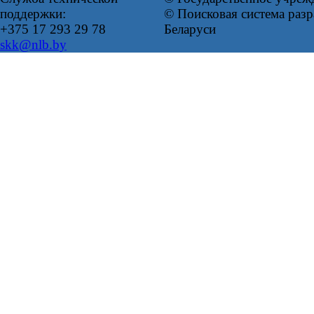
поддержки:
© Поисковая система ра
+375 17 293 29 78
Беларуси
skk@nlb.by