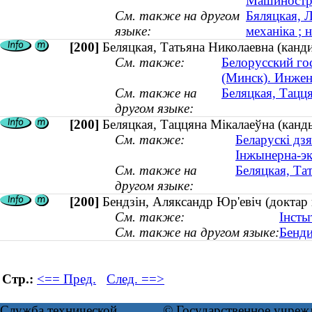
Машиностр
См. также на другом
Бяляцкая, 
языке:
механіка ; 
[200]
Беляцкая, Татьяна Николаевна (канди
См. также:
Белорусский го
(Минск). Инжен
См. также на
Беляцкая, Тацця
другом языке:
[200]
Беляцкая, Таццяна Мікалаеўна (канды
См. также:
Беларускі дзя
Інжынерна-эк
См. также на
Беляцкая, Та
другом языке:
[200]
Бендзін, Аляксандр Юр'евіч (доктар 
См. также:
Інсты
См. также на другом языке:
Бенди
Стр.:
<== Пред.
След. ==>
Служба технической
© Государственное учреж