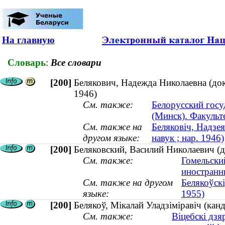
На главную
Словарь
:
Все словари
[200]
Белякович, Надежда Николаевна (док
1946)
См. также:
Белорусский госу
(Минск). Факульт
См. также на
Беляковіч, Надзея
другом языке:
навук ; нар. 1946)
[200]
Беляковский, Василий Николаевич (д
См. также:
Гомельски
иностранн
См. также на другом
Белякоўскі
языке:
1955)
[200]
Белякоў, Мікалай Уладзіміравіч (кан
См. также:
Віцебскі дзя