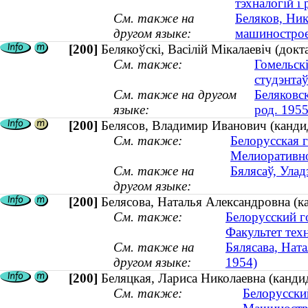
тэхналогій і 
См. также на
Беляков, Ник
другом языке:
машиностроен
[200]
Белякоўскі, Васілій Мікалаевіч (докт
См. также:
Гомельск
студэнта
См. также на другом
Беляковс
языке:
род. 1955
[200]
Белясов, Владимир Иванович (канди
См. также:
Белорусская г
Мелиоративно
См. также на
Бялясаў, Улад
другом языке:
[200]
Белясова, Наталья Александровна (ка
См. также:
Белорусский г
Факультет тех
См. также на
Бялясава, Ната
другом языке:
1954)
[200]
Беляцкая, Лариса Николаевна (кандид
См. также:
Белорусски