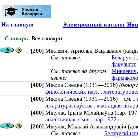
На главную
Словарь
:
Все словари
[200]
Міклевіч, Арнольд Вацлававіч (канды
См. также:
Беларускі
факультэт
См. также на другом
Миклевич,
языке:
фармаколог
[400]
Мікола Сведка (1931—2016)
(белору
филологических наук ; литературове
[400]
Мікола Сведка (1931—2016)
см.
Г
літаратуразнаўства ; мастацкая літа
[400]
Мікулік, Ірына Міхайлаўна (нар. 1
аналітычная хімія ; нар.1972)
[200]
Мікулік, Мікалай Аляксандравіч (до
См. также:
Беларускі на