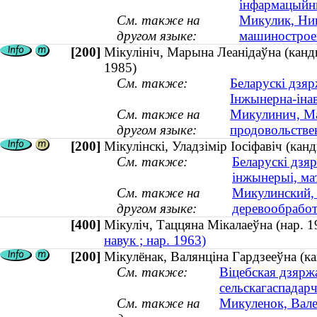
інфармацыйны
См. также на
Микулик, Ник
другом языке:
машинострое
[200]
Мікулініч, Марына Леанідаўна (канды
1985)
См. также:
Беларускі дзяр
Інжынерна-іна
См. также на
Микулинич, Ма
другом языке:
продовольстве
[200]
Мікулінскі, Уладзімір Іосіфавіч (кан
См. также:
Беларускі дзяр
інжынерыі, ма
См. также на
Микулинский, 
другом языке:
деревообработк
[400]
Мікуліч, Таццяна Мікалаеўна (нар.
навук ; нар. 1963)
[200]
Мікулёнак, Валянціна Гардзееўна (ка
См. также:
Віцебская дзярж
сельскагаспадар
См. также на
Микуленок, Вале