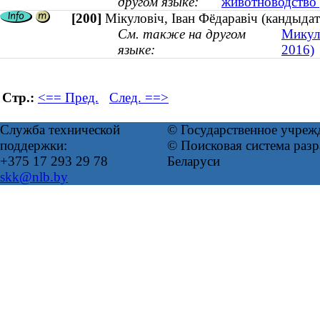
другом языке:
животноводство 
[200]
Мікуловіч, Іван Фёдаравіч (кандыда
См. также на другом
Микул
языке:
2016)
Стр.:
<== Пред.
След. ==>
Служба технической
© Государственное учреж
поддержки:
© Поисковая система ра
+375 17 293 29 78
Беларуси
skk@nlb.by