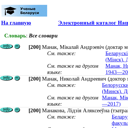
На главную
Словарь
:
Все словари
[200]
Манак, Мікалай Андрэевіч (доктар м
См. также:
Беларускі
(Мінск).
См. также на другом
Манак, Н
языке:
1943—20
[200]
Манак, Николай Андреевич (доктор 
См. также:
Белорусски
(Минск). Д
См. также на другом
Манак, Мік
языке:
—2017)
[200]
Манакова, Лідзія Аляксееўна (тэатрал
См. также:
Белару
факуль