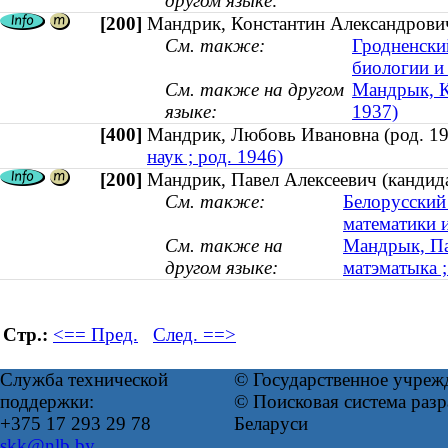
другом языке:
[200]
Мандрик, Константин Александрович 
См. также:
Гродненски
биологии и
См. также на другом
Мандрык, Ка
языке:
1937)
[400]
Мандрик, Любовь Ивановна (род. 
наук ; род. 1946)
[200]
Мандрик, Павел Алексеевич (кандида
См. также:
Белорусский
математики 
См. также на
Мандрык, Па
другом языке:
матэматыка ;
Стр.:
<== Пред.
След. ==>
Служба технической
© Государственное учреж
поддержки:
© Поисковая система ра
+375 17 293 29 78
Беларуси
skk@nlb.by