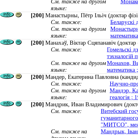
См. также на другом
Монако
языке:
[200]
Манастырны, Пётр Ільіч (доктар фіз
См. также:
Беларускі 
См. также на другом
Монастырн
языке:
математик
[200]
Манахаў, Віктар Сцяпанавіч (доктар 
См. также:
Гомельскі д
тэхналогій 
См. также на другом
Монахов, Ви
языке:
математика ;
[200]
Мандер, Екатерина Павловна (кандид
См. также:
Научно-про
См. также на другом
Мандэр, Ка
языке:
геалогія ;
[200]
Мандрик, Иван Владимирович (докт
См. также:
Витебский гос
гуманитарного
"МИТСО", меж
См. также на
Мандрык, Іван