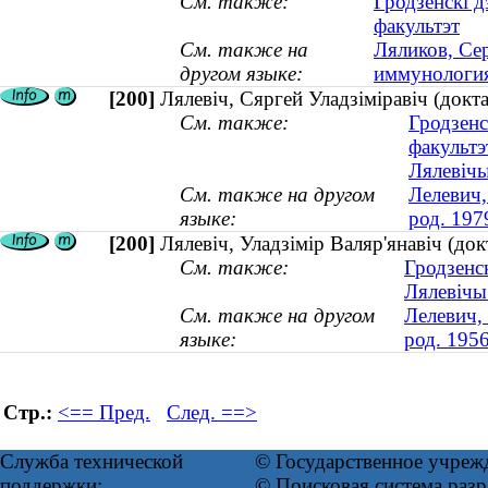
См. также:
Гродзенскі 
факультэт
См. также на
Ляликов, Се
другом языке:
иммунология 
[200]
Лялевіч, Сяргей Уладзіміравіч (докта
См. также:
Гродзенс
факультэ
Лялевічы
См. также на другом
Лелевич,
языке:
род. 197
[200]
Лялевіч, Уладзімір Валяр'янавіч (док
См. также:
Гродзенск
Лялевічы 
См. также на другом
Лелевич,
языке:
род. 1956
Стр.:
<== Пред.
След. ==>
Служба технической
© Государственное учреж
поддержки:
© Поисковая система ра