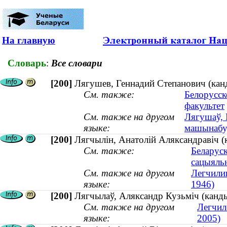
На главную
Словарь
:
Все словари
[200]
Лягушев, Геннадий Степанович (канд
См. также:
Белорусск
факультет
См. также на другом
Лягушаў, 
языке:
машынабуд
[200]
Лягчылін, Анатолій Аляксандравіч (к
См. также:
Беларуск
сацыяль
См. также на другом
Легчилин
языке:
1946)
[200]
Лягчылаў, Аляксандр Кузьміч (канд
См. также на другом
Легчил
языке:
2005)