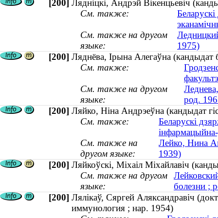
[200]
Лядніцкі, Андрэй Вікенцьевіч (канды
См. также:
Беларускі
эканамічн
См. также на другом
Ледницкий
языке:
1975)
[200]
Ляднёва, Ірына Алегаўна (кандыдат бі
См. также:
Гродзен
факульт
См. также на другом
Леднева,
языке:
род. 196
[200]
Ляйко, Ніна Андрэеўна (кандыдат гіс
См. также:
Беларускі дзяр
інфармацыйна
См. также на
Лейко, Нина Ан
другом языке:
1939)
[200]
Ляйкоўскі, Міхаіл Міхайлавіч (канд
См. также на другом
Лейковский
языке:
болезни ; р
[200]
Лялікаў, Сяргей Аляксандравіч (док
иммунология ; нар. 1954)