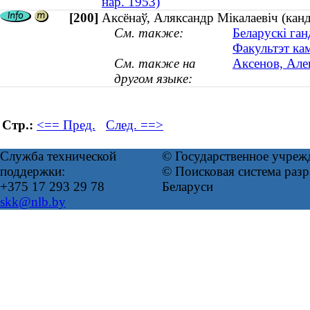
нар. 1953)
[200]
Аксёнаў, Аляксандр Мікалаевіч (канд
См. также:
Беларускі ган
Факультэт кам
См. также на
Аксенов, Але
другом языке:
Стр.:
<== Пред.
След. ==>
Служба технической
© Государственное учреж
поддержки:
© Поисковая система ра
+375 17 293 29 78
Беларуси
skk@nlb.by