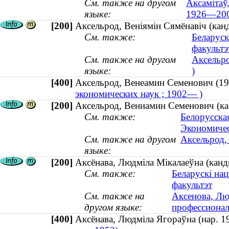
См. также на другом
Аксамітаў
языке:
1926—200
[200]
Аксельрод, Веніямін Сямёнавіч (кан
См. также:
Беларуск
факультэ
См. также на другом
Аксельро
языке:
)
[400]
Аксельрод, Венеамин Семенович 
экономических наук ; 1902— )
[200]
Аксельрод, Вениамин Семенович (ка
См. также:
Белорусская
Экономичес
См. также на другом
Аксельрод,
языке:
[200]
Аксёнава, Людміла Мікалаеўна (канды
См. также:
Беларускі на
факультэт
См. также на
Аксенова, Лю
другом языке:
профессионал
[400]
Аксёнава, Людміла Ягораўна (нар.