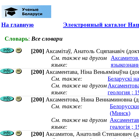
На главную
Словарь
:
Все словари
[200]
Аксамітаў, Анатоль Сцяпанавіч (док
См. также на другом
Аксамитов,
языке:
языкознан
[200]
Аксаментава, Ніна Веньямінаўна (док
См. также:
Беларускі н
См. также на другом
Аксаментова
языке:
геология ; 
[200]
Аксаментова, Нина Вениаминовна (д
См. также:
Белорусски
(Минск)
См. также на другом
Аксаментава
языке:
геалогія ;
[200]
Аксамитов, Анатолий Степанович (д