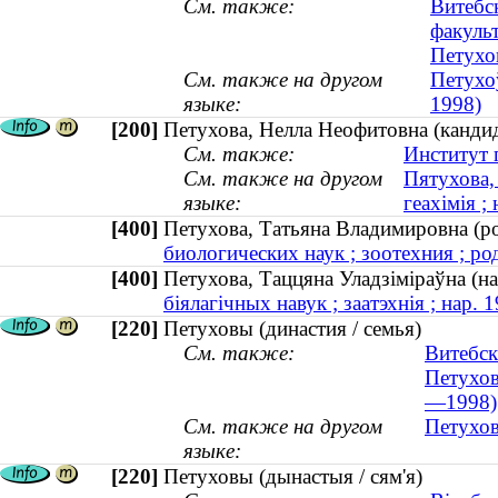
См. также:
Витебс
факуль
Петухов
См. также на другом
Петухоў
языке:
1998)
[200]
Петухова, Нелла Неофитовна (кандид
См. также:
Институт 
См. также на другом
Пятухова,
языке:
геахімія ;
[400]
Петухова, Татьяна Владимировна (
биологических наук ; зоотехния ; ро
[400]
Петухова, Таццяна Уладзіміраўна (
біялагічных навук ; заатэхнія ; нар. 
[220]
Петуховы (династия / семья)
См. также:
Витебск
Петухов
—1998)
См. также на другом
Петухов
языке:
[220]
Петуховы (дынастыя / сям'я)