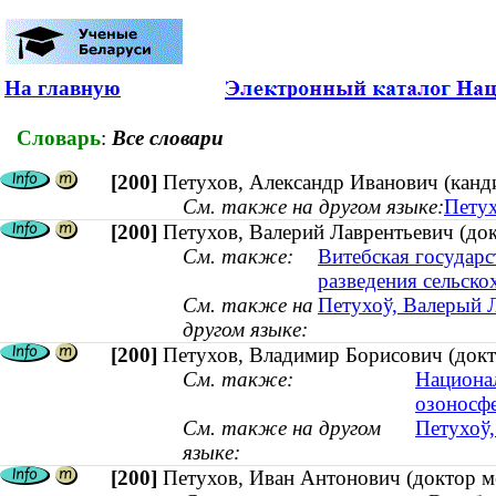
На главную
Словарь
:
Все словари
[200]
Петухов, Александр Иванович (канд
См. также на другом языке:
Петух
[200]
Петухов, Валерий Лаврентьевич (док
См. также:
Витебская государс
разведения сельск
См. также на
Петухоў, Валерый Л
другом языке:
[200]
Петухов, Владимир Борисович (докто
См. также:
Национа
озоносф
См. также на другом
Петухоў,
языке:
[200]
Петухов, Иван Антонович (доктор м