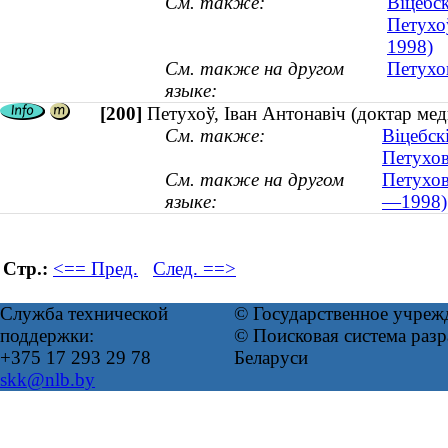
См. также:
Віцебс
Петухоў
1998)
См. также на другом
Петухов
языке:
[200]
Петухоў, Іван Антонавіч (доктар ме
См. также:
Віцебск
Петухов
См. также на другом
Петухов
языке:
—1998)
Стр.:
<== Пред.
След. ==>
Служба технической
© Государственное учреж
поддержки:
© Поисковая система ра
+375 17 293 29 78
Беларуси
skk@nlb.by