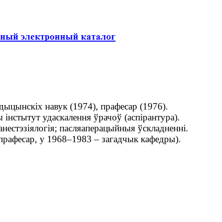
дыцынскіх навук (1974), прафесар (1976).
нстытут удаскалення ўрачоў (аспірантура).
анестэзіялогія; пасляаперацыйныя ўскладненні.
прафесар, у 1968–1983 – загадчык кафедры).