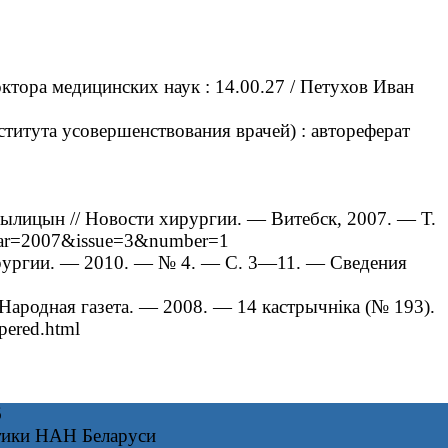
ктора медицинских наук : 14.00.27 / Петухов Иван
титута усовершенствования врачей) : автореферат
ылицын // Новости хирургии. — Витебск, 2007. — Т.
year=2007&issue=3&number=1
ирургии. — 2010. — № 4. — С. 3—11. — Сведения
Народная газета. — 2008. — 14 кастрычніка (№ 193).
pered.html
6
тики НАН Беларуси