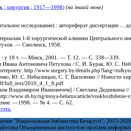
к ; хирургия ; 1917—1998)
(на іншай мове)
ьное исследование) : автореферат диссертации ... до
териалам 1-й хирургической клиники Центрального инс
етухов. — Смоленск, 1958.
: у 18 т. — Мінск, 2001. — Т. 12. — С. 338—339.
Ивана Антоновича Петухова / С. И. Бурак, Ю. С. Неб
тернету: http://www.surgery.by/details.php?lang=ru&
ко, Ю. С. Небылицын, С. Г. Василенко // Новости х
f/full_text/2010_4_1_ft.pdf
ым Владимиром Ивановичем] / Светлана Дединкина // 
p://www.sb.by/ng/moya-belarus/article/voskhozhdenie-v
ние. —1998. — № 4. — С. 62.
тэта.
дение "Национальная библиотека Беларуси", 2015-202
работана Объединенным институтом проблем информа