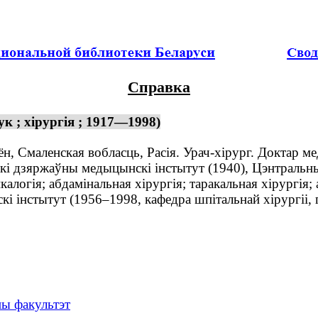
Справка
к ; хірургія ; 1917—1998)
н, Смаленская вобласць, Расія. Урач-хірург. Доктар ме
 дзяржаўны медыцынскі інстытут (1940), Цэнтральны і
логія; абдамінальная хірургія; таракальная хірургія; 
 інстытут (1956–1998, кафедра шпітальнай хірургіі, 
ны факультэт