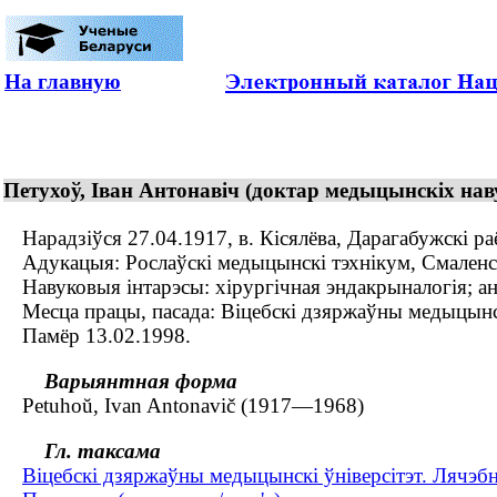
На главную
Петухоў, Іван Антонавіч (доктар медыцынскіх наву
Нарадзіўся 27.04.1917, в. Кісялёва, Дарагабужскі раё
Адукацыя: Рослаўскі медыцынскі тэхнікум, Смаленскі
Навуковыя інтарэсы: хірургічная эндакрыналогія; анка
Месца працы, пасада: Віцебскі дзяржаўны медыцынскі
Памёр 13.02.1998.
Варыянтная форма
Petuhoŭ, Ivan Antonavič (1917—1968)
Гл. таксама
Віцебскі дзяржаўны медыцынскі ўніверсітэт. Лячэб