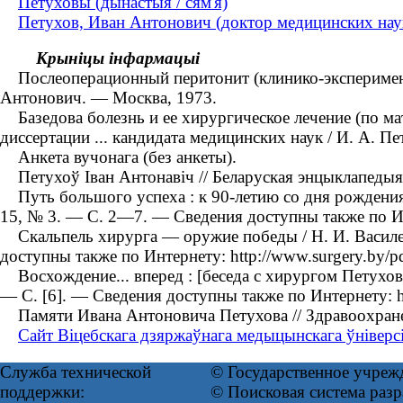
Петуховы (дынастыя / сям'я)
Петухов, Иван Антонович (доктор медицинских нау
Крыніцы інфармацыі
Послеоперационный перитонит (клинико-экспериментал
Антонович. — Москва, 1973.
Базедова болезнь и ее хирургическое лечение (по ма
диссертации ... кандидата медицинских наук / И. А. П
Анкета вучонага (без анкеты).
Петухоў Іван Антонавіч // Беларуская энцыклапедыя 
Путь большого успеха : к 90-летию со дня рождения 
15, № 3. — С. 2—7. — Сведения доступны также по Ин
Скальпель хирурга — оружие победы / Н. И. Василен
доступны также по Интернету: http://www.surgery.by/pd
Восхождение... вперед : [беседа с хирургом Петухов
— С. [6]. — Сведения доступны также по Интернету: htt
Памяти Ивана Антоновича Петухова // Здравоохране
Сайт Віцебскага дзяржаўнага медыцынскага ўніверсі
Служба технической
© Государственное учреж
поддержки:
© Поисковая система раз