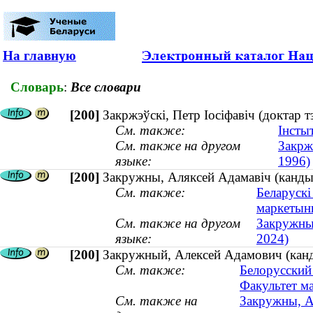
На главную
Словарь
:
Все словари
[200]
Закржэўскі, Петр Іосіфавіч (доктар
См. также:
Інсты
См. также на другом
Закрж
языке:
1996)
[200]
Закружны, Аляксей Адамавіч (канды
См. также:
Беларускі
маркетынг
См. также на другом
Закружны
языке:
2024)
[200]
Закружный, Алексей Адамович (кан
См. также:
Белорусский
Факультет ма
См. также на
Закружны, А