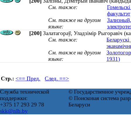
[200]
Залізны, Дзмітрый Іванавіч (кандыдат
См. также:
Гомельскі
факультэт
См. также на другом
Зализный,
языке:
электроте
[200]
Залатагораў, Уладзімір Рыгоравіч (к
См. также:
Беларускі
эканамічн
См. также на другом
Золотогор
языке:
1931)
Стр.:
<== Пред.
След. ==>
Служба технической
© Государственное учреж
поддержки:
© Поисковая система ра
+375 17 293 29 78
Беларуси
skk@nlb.by