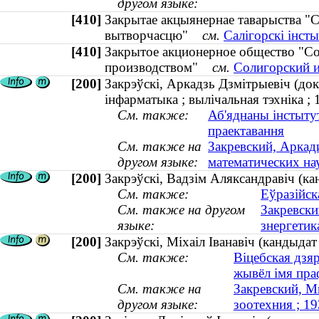
другом языке:
[410]
Закрытае акцыянернае таварыства "С
вытворчасцю"
см.
Салігорскі інст
[410]
Закрытое акционерное общество "С
производством"
см.
Солигорский и
[200]
Закрэўскі, Аркадзь Дзмітрыевіч (док
інфарматыка ; вылічальная тэхніка 
См. также:
Аб'яднаны інстыту
праектавання
См. также на
Закревский, Аркад
другом языке:
математических на
[200]
Закрэўскі, Вадзім Аляксандравіч (ка
См. также:
Еўразійск
См. также на другом
Закревски
языке:
знергетика
[200]
Закрэўскі, Міхаіл Іванавіч (кандыда
См. также:
Віцебская дзя
жывёл імя пра
См. также на
Закревский, М
другом языке:
зоотехния ; 1