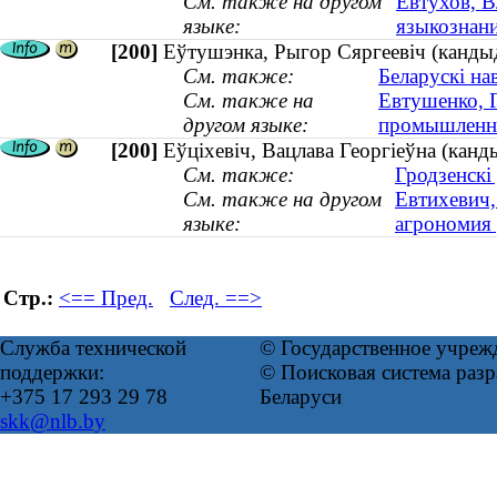
См. также на другом
Евтухов, В
языке:
языкознан
[200]
Еўтушэнка, Рыгор Сяргеевіч (канды
См. также:
Беларускі на
См. также на
Евтушенко, Г
другом языке:
промышленно
[200]
Еўціхевіч, Вацлава Георгіеўна (канды
См. также:
Гродзенскі
См. также на другом
Евтихевич,
языке:
агрономия 
Стр.:
<== Пред.
След. ==>
Служба технической
© Государственное учреж
поддержки:
© Поисковая система ра
+375 17 293 29 78
Беларуси
skk@nlb.by