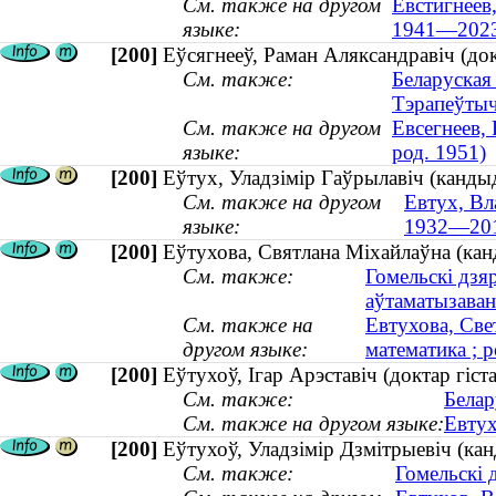
См. также на другом
Евстигнеев
языке:
1941—202
[200]
Еўсягнееў, Раман Аляксандравіч (док
См. также:
Беларуская
Тэрапеўтыч
См. также на другом
Евсегнеев,
языке:
род. 1951)
[200]
Еўтух, Уладзімір Гаўрылавіч (канды
См. также на другом
Евтух, Вл
языке:
1932—20
[200]
Еўтухова, Святлана Міхайлаўна (кан
См. также:
Гомельскі дзя
аўтаматызаван
См. также на
Евтухова, Све
другом языке:
математика ; р
[200]
Еўтухоў, Ігар Арэставіч (доктар гіст
См. также:
Белар
См. также на другом языке:
Евтух
[200]
Еўтухоў, Уладзімір Дзмітрыевіч (ка
См. также:
Гомельскі 