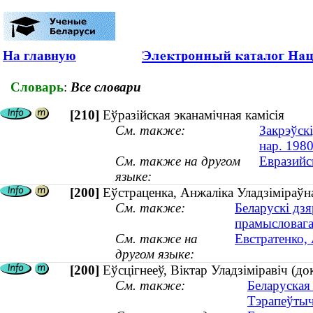
На главную
Словарь
:
Все словари
[210]
Еўразійская эканамічная камісія
См. также:
Закрэўскі
нар. 1980
См. также на другом
Евразийс
языке:
[200]
Еўстраценка, Анжаліка Уладзіміраўна
См. также:
Беларускі дзя
прамысловага 
См. также на
Евстратенко,
другом языке:
[200]
Еўсцігнееў, Віктар Уладзіміравіч (д
См. также:
Беларуская
Тэрапеўтыч