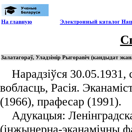
На главную
С
Залатагораў, Уладзімір Рыгоравіч (кандыдат экан
Нарадзіўся 30.05.1931, с
вобласць, Расія. Эканаміс
(1966), прафесар (1991).
Адукацыя: Ленінградская
(інжынерна-эканамічны фа