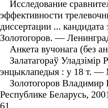
Исследование сравнител
эффективности трелевочны
диссертации ... кандидата 
Золотогоров. — Ленинград
Анкета вучонага (без ан
Залатагораў Уладзімір Ры
энцыклапедыя : у 18 т. — 
Золотогоров Владимир Гри
Республике Беларусь, 200
61.