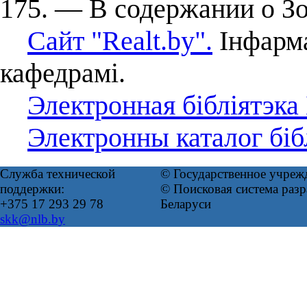
175. — В содержании о Зо
Сайт "Realt.by".
Інфарма
кафедрамі.
Электронная бібліятэка
Электронны каталог біб
Служба технической
© Государственное учреж
поддержки:
© Поисковая система ра
+375 17 293 29 78
Беларуси
skk@nlb.by