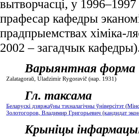
вытворчасці, у 1996–1997 
прафесар кафедры эканомік
прадпрыемствах хіміка-ля
2002 – загадчык кафедры)
Варыянтная форма
Zalatagoraŭ, Uladzimir Rygoravič (нар. 1931)
Гл. таксама
Беларускі дзяржаўны тэхналагічны ўніверсітэт (Мін
Золотогоров, Владимир Григорьевич (кандидат экон
Крыніцы інфармацы