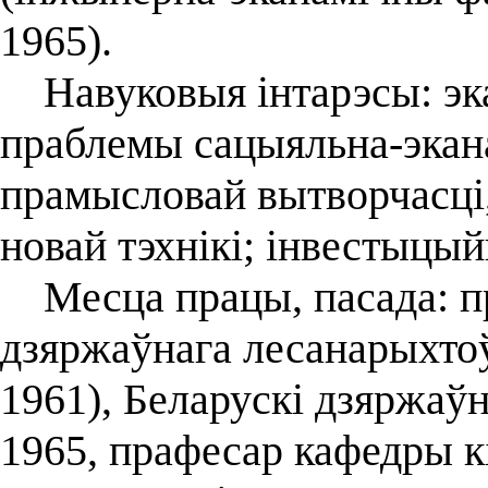
1965).
Навуковыя інтарэсы: эка
праблемы сацыяльна-экан
прамысловай вытворчасці,
новай тэхнікі; інвестыцы
Месца працы, пасада: п
дзяржаўнага лесанарыхтоў
1961), Беларускі дзяржаўн
1965, прафесар кафедры кі