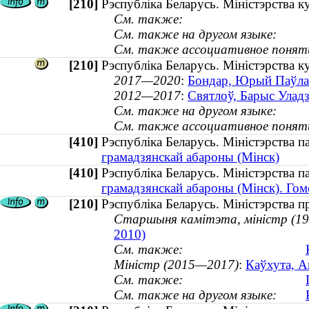
[210]
Рэспубліка Беларусь. Міністэрства к
См. также:
См. также на другом языке:
См. также ассоциативное понят
[210]
Рэспубліка Беларусь. Міністэрства к
2017—2020
:
Бондар, Юрый Паўлав
2012—2017
:
Святлоў, Барыс Уладзі
См. также на другом языке:
См. также ассоциативное понят
[410]
Рэспубліка Беларусь. Міністэрства 
грамадзянскай абароны (Мінск)
[410]
Рэспубліка Беларусь. Міністэрства 
грамадзянскай абароны (Мінск). Гоме
[210]
Рэспубліка Беларусь. Міністэрства 
Старшыня камітэта, міністр (1
2010)
См. также:
Міністр (2015—2017)
:
Каўхута, А
См. также:
См. также на другом языке: