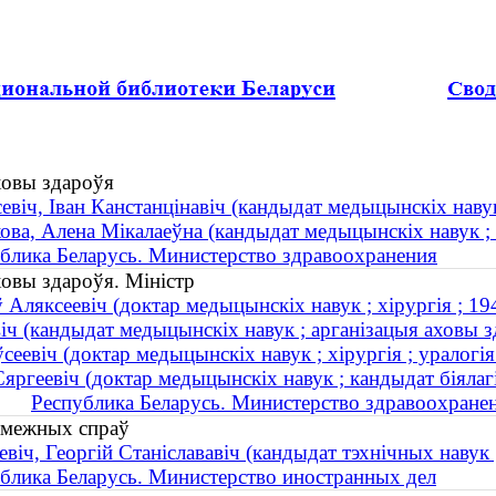
ховы здароўя
евіч, Іван Канстанцінавіч (кандыдат медыцынскіх наву
ова, Алена Мікалаеўна (кандыдат медыцынскіх навук ; 
блика Беларусь. Министерство здравоохранения
ховы здароўя. Міністр
ў Аляксеевіч (доктар медыцынскіх навук ; хірургія ; 
авіч (кандыдат медыцынскіх навук ; арганізацыя аховы 
сеевіч (доктар медыцынскіх навук ; хірургія ; уралогі
яргеевіч (доктар медыцынскіх навук ; кандыдат біяла
Республика Беларусь. Министерство здравоохране
замежных спраў
евіч, Георгій Станіслававіч (кандыдат тэхнічных навук
блика Беларусь. Министерство иностранных дел