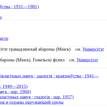
аўства ; 1931—1981)
р
истр
ерсітэт грамадзянскай абароны (Мінск)
см.
Універсітэт
 абароны (Мінск). Гомельскі філіял
см.
Універсітэт
ялагічных навук ; заалогія ; краязнаўства ; 1941—
я ; 1949—2015)
вук ; нар. 1960)
агічных навук ; геалогія ; нар. 1957)
сов и охраны окружающей среды