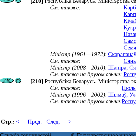
[210]
Рэспубліка Беларусь. Міністэрства се
См. также:
Карб
Карп
Кіча
Кукр
Наза
Самс
Семя
Міністр (1961—1972)
:
Скарапанаў
См. также:
Сянь
Міністр (2008—2010)
:
Шапіра, Ся
См. также на другом языке:
Респ
[210]
Рэспубліка Беларусь. Міністэрства э
См. также:
Цюльп
Міністр (1996—2002)
:
Шымаў, Ула
См. также на другом языке:
Респу
Стр.:
<== Пред.
След. ==>
Служба технической
© Государственное учреж