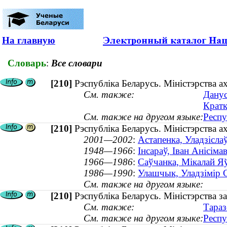
На главную
Словарь
:
Все словари
[210]
Рэспубліка Беларусь. Міністэрства а
См. также:
Данус
Кратк
См. также на другом языке:
Респу
[210]
Рэспубліка Беларусь. Міністэрства а
2001—2002
:
Астапенка, Уладзісла
1948—1966
:
Інсараў, Іван Анісім
1966—1986
:
Саўчанка, Мікалай Яў
1986—1990
:
Улашчык, Уладзімір С
См. также на другом языке:
[210]
Рэспубліка Беларусь. Міністэрства 
См. также:
Тараз
См. также на другом языке:
Респу