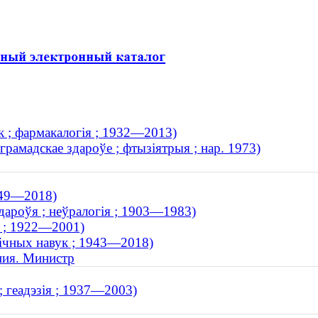
к ; фармакалогія ; 1932—2013)
грамадскае здароўе ; фтызіятрыя ; нар. 1973)
1949—2018)
здароўя ; неўралогія ; 1903—1983)
я ; 1922—2001)
гічных навук ; 1943—2018)
ния. Министр
 ; геадэзія ; 1937—2003)