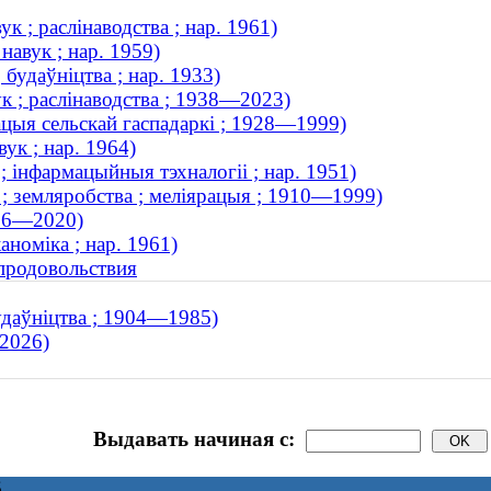
к ; раслінаводства ; нар. 1961)
навук ; нар. 1959)
будаўніцтва ; нар. 1933)
к ; раслінаводства ; 1938—2023)
зацыя сельскай гаспадаркі ; 1928—1999)
ук ; нар. 1964)
 інфармацыйныя тэхналогіі ; нар. 1951)
 ; земляробства ; меліярацыя ; 1910—1999)
936—2020)
аноміка ; нар. 1961)
 продовольствия
удаўніцтва ; 1904—1985)
—2026)
Выдавать начиная с:
6