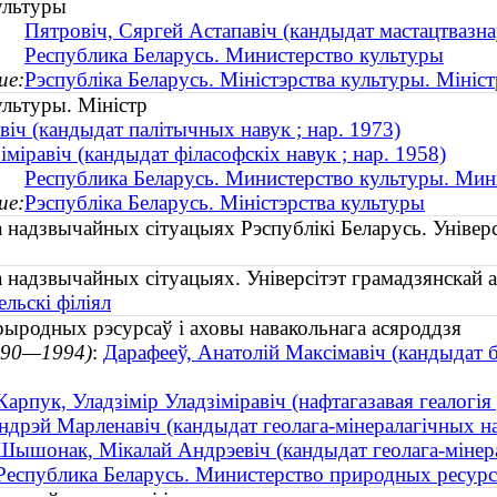
ультуры
Пятровіч, Сяргей Астапавіч (кандыдат мастацтвазн
Республика Беларусь. Министерство культуры
ие:
Рэспубліка Беларусь. Міністэрства культуры. Мініст
ультуры. Міністр
іч (кандыдат палітычных навук ; нар. 1973)
міравіч (кандыдат філасофскіх навук ; нар. 1958)
Республика Беларусь. Министерство культуры. Мин
ие:
Рэспубліка Беларусь. Міністэрства культуры
па надзвычайных сітуацыях Рэспублікі Беларусь. Унів
па надзвычайных сітуацыях. Універсітэт грамадзянскай
льскі філіял
прыродных рэсурсаў і аховы навакольнага асяроддзя
990—1994)
:
Дарафееў, Анатолій Максімавіч (кандыдат бі
Карпук, Уладзімір Уладзіміравіч (нафтагазавая геалогі
ндрэй Марленавіч (кандыдат геолага-мінералагічных на
Шышонак, Мікалай Андрэевіч (кандыдат геолага-мінерал
Республика Беларусь. Министерство природных ресур