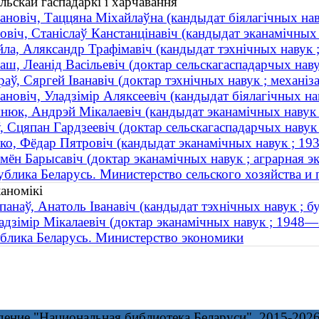
льскай гаспадаркі і харчавання
ановіч, Таццяна Міхайлаўна (кандыдат біялагічных наву
овіч, Станіслаў Канстанцінавіч (кандыдат эканамічных 
йла, Аляксандр Трафімавіч (кандыдат тэхнічных навук ; 
аш, Леанід Васільевіч (доктар сельскагаспадарчых наву
раў, Сяргей Іванавіч (доктар тэхнічных навук ; механі
ановіч, Уладзімір Аляксеевіч (кандыдат біялагічных нав
нюк, Андрэй Мікалаевіч (кандыдат эканамічных навук ;
, Сцяпан Гардзеевіч (доктар сельскагаспадарчых навук
ко, Фёдар Пятровіч (кандыдат эканамічных навук ; 1
мён Барысавіч (доктар эканамічных навук ; аграрная эк
ублика Беларусь. Министерство сельского хозяйства и
каномікі
анаў, Анатоль Іванавіч (кандыдат тэхнічных навук ; б
дзімір Мікалаевіч (доктар эканамічных навук ; 1948
блика Беларусь. Министерство экономики
дение "Национальная библиотека Беларуси", 2015-202