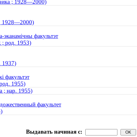
изика ; 1928—2000)
а ; 1928—2000)
ва-эканамічны факультэт
; род. 1953)
. 1937)
кі факультэт
род. 1955)
 ; нар. 1955)
удожественный факультет
)
Выдавать начиная с: