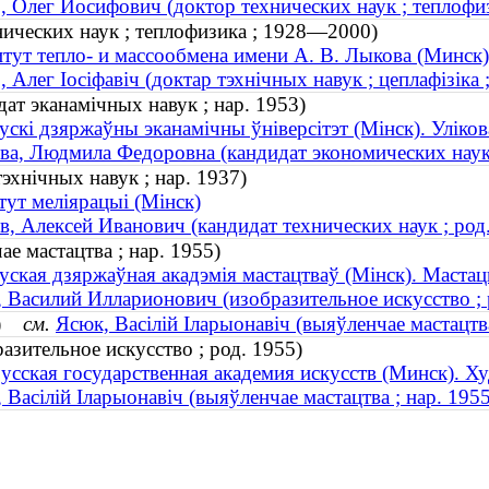
, Олег Иосифович (доктор технических наук ; теплоф
нических наук ; теплофизика ; 1928—2000)
тут тепло- и массообмена имени А. В. Лыкова (Минск)
, Алег Іосіфавіч (доктар тэхнічных навук ; цеплафізік
ат эканамічных навук ; нар. 1953)
ускі дзяржаўны эканамічны ўніверсітэт (Мінск). Уліко
ва, Людмила Федоровна (кандидат экономических наук 
тэхнічных навук ; нар. 1937)
тут меліярацыі (Мінск)
в, Алексей Иванович (кандидат технических наук ; род
ае мастацтва ; нар. 1955)
уская дзяржаўная акадэмія мастацтваў (Мінск). Мастац
 Василий Илларионович (изобразительное искусство ; 
55)
см.
Ясюк, Васілій Іларыонавіч (выяўленчае мастацтва
зительное искусство ; род. 1955)
усская государственная академия искусств (Минск). Х
 Васілій Іларыонавіч (выяўленчае мастацтва ; нар. 1955