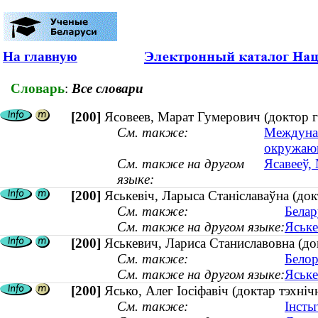
На главную
Словарь
:
Все словари
[200]
Ясовеев, Марат Гумерович (доктор 
См. также:
Междунар
окружаю
См. также на другом
Ясавееў,
языке:
[200]
Яськевіч, Ларыса Станіславаўна (док
См. также:
Белар
См. также на другом языке:
Яське
[200]
Яськевич, Лариса Станиславовна (до
См. также:
Белор
См. также на другом языке:
Яське
[200]
Ясько, Алег Іосіфавіч (доктар тэхні
См. также:
Інсты