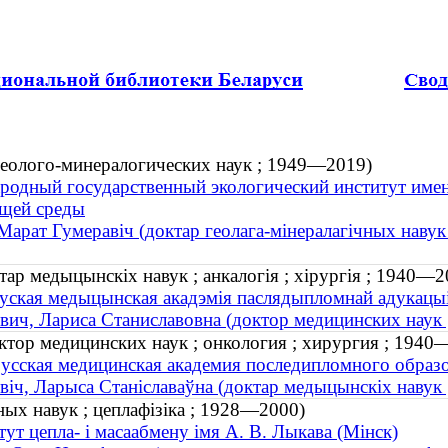
геолого-минералогических наук ; 1949—2019)
одный государственный экологический институт имени
щей среды
 Марат Гумеравіч (доктар геолага-мінералагічных наву
тар медыцынскіх навук ; анкалогія ; хірургія ; 1940—2
уская медыцынская акадэмія паслядыпломнай адукацыі
вич, Лариса Станиславовна (доктор медицинских наук 
ктор медицинских наук ; онкология ; хирургия ; 1940
усская медицинская академия последипломного образ
віч, Ларыса Станіславаўна (доктар медыцынскіх навук ;
чных навук ; цеплафізіка ; 1928—2000)
тут цепла- і масаабмену імя А. В. Лыкава (Мінск)