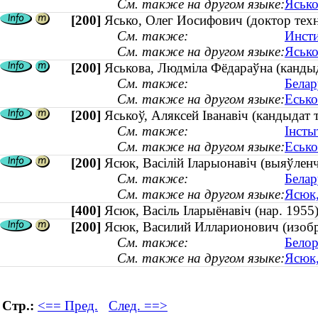
См. также на другом языке:
Ясько
[200]
Ясько, Олег Иосифович (доктор тех
См. также:
Инсти
См. также на другом языке:
Ясько
[200]
Яськова, Людміла Фёдараўна (кандыд
См. также:
Белар
См. также на другом языке:
Есько
[200]
Яськоў, Аляксей Іванавіч (кандыдат 
См. также:
Інсты
См. также на другом языке:
Есько
[200]
Ясюк, Васілій Іларыонавіч (выяўленч
См. также:
Белар
См. также на другом языке:
Ясюк,
[400]
Ясюк, Васіль Іларыёнавіч (нар. 19
[200]
Ясюк, Василий Илларионович (изобра
См. также:
Белор
См. также на другом языке:
Ясюк,
Стр.:
<== Пред.
След. ==>