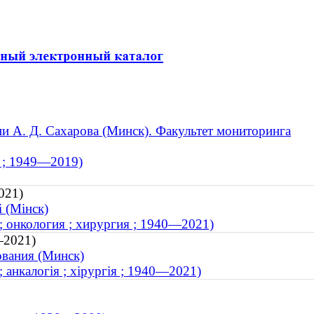
 А. Д. Сахарова (Минск). Факультет мониторинга
к ; 1949—2019)
021)
 (Мінск)
; онкология ; хирургия ; 1940—2021)
—2021)
ования (Минск)
 анкалогія ; хірургія ; 1940—2021)