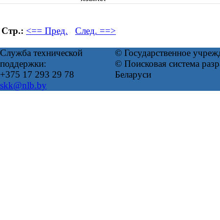
Стр.:
<== Пред.
След. ==>
Служба технической
© Государственное учреж
поддержки:
© Поисковая система ра
+375 17 293 29 78
Беларуси
skk@nlb.by