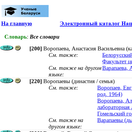
На главную
Словарь
:
Все словари
[200]
Воропаева, Анастасия Васильевна (
См. также:
Белорусский
Факультет 
См. также на другом
Варапаева, 
языке:
[220]
Воропаевы (династия / семья)
См. также:
Воропаев, Евг
род. 1964)
Воропаева, Ал
лабораторная 
Гомельский г
См. также на
Варапаевы (ды
другом языке: