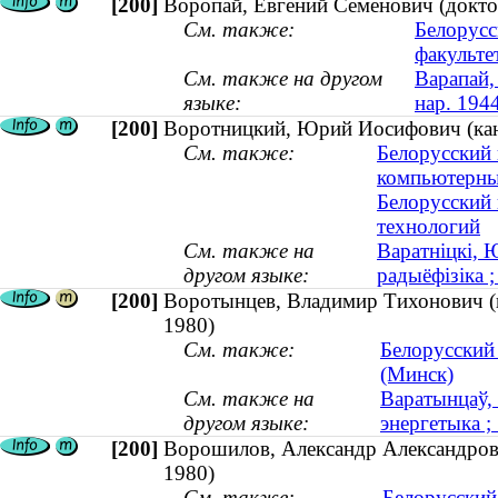
[200]
Воропай, Евгений Семенович (доктор
См. также:
Белорусс
факульте
См. также на другом
Варапай,
языке:
нар. 194
[200]
Воротницкий, Юрий Иосифович (канд
См. также:
Белорусский 
компьютерны
Белорусский
технологий
См. также на
Варатнiцкi, 
другом языке:
радыёфізіка ;
[200]
Воротынцев, Владимир Тихонович (ка
1980)
См. также:
Белорусский
(Минск)
См. также на
Варатынцаў, 
другом языке:
энергетыка 
[200]
Ворошилов, Александр Александрович
1980)
См. также:
Белорусский