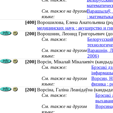
математичес
См. также на другом
Варашылаў, 
языке:
; матэматыка
[400]
Ворошилова, Елена Анатольевна (р
медицинских наук ; акушерство и гин
[200]
Ворошнин, Леонид Григорьевич (док
См. также:
Белорусский
технологиче
См. также на другом
Варашнін, Л
языке:
2006)
[200]
Ворсін, Мікалай Мікалаевіч (кандыдат
См. также:
Брэсцкі дз
інфармацы
См. также на другом
Ворсин, Н
языке:
физика ; р
[200]
Ворсіна, Галіна Леанідаўна (кандыдат
См. также:
Брэсцкі 
выхаван
См. также на другом
Ворсина,
языке: