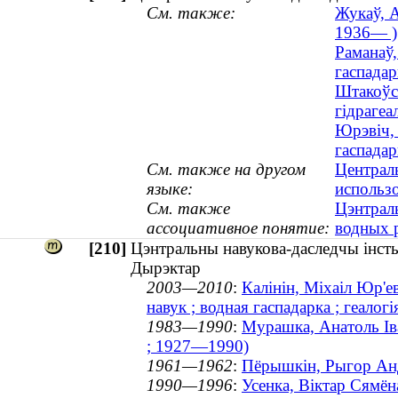
См. также:
Жукаў, А
1936— )
Раманаў,
гаспада
Штакоўск
гідрагеал
Юрэвіч, 
гаспадар
См. также на другом
Централ
языке:
использ
См. также
Цэнтрал
ассоциативное понятие:
водных 
[210]
Цэнтральны навукова-даследчы інсты
Дырэктар
2003—2010
:
Калінін, Міхаіл Юр'е
навук ; водная гаспадарка ; геалогі
1983—1990
:
Мурашка, Анатоль Іва
; 1927—1990)
1961—1962
:
Пёрышкін, Рыгор Анд
1990—1996
:
Усенка, Віктар Сямёна