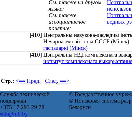
См. также на другом
Центральн
языке:
использов
См. также
Цэнтральн
ассоциативное
водных рэ
понятие:
[410]
Цэнтральны навукова-даследчы інстыт
Нечарназёмнай зоны СССР (Мінск
гаспадаркі (Мінск)
[410]
Цэнтральны НДІ комплекснага вык
інстытут комплекснага выкарыстання
Стр.:
<== Пред.
След. ==>
Служба технической
© Государственное учреж
поддержки:
© Поисковая система ра
+375 17 293 29 78
Беларуси
skk@nlb.by