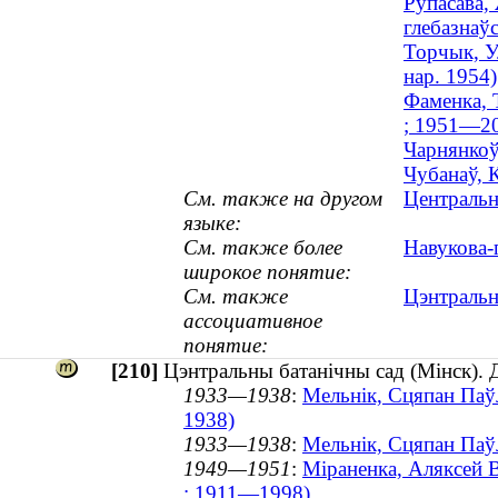
Рупасава, 
глебазнаўс
Торчык, Ул
нар. 1954)
Фаменка, Т
; 1951—2
Чарнянкоў
Чубанаў, К
См. также на другом
Центральн
языке:
См. также более
Навукова-
широкое понятие:
См. также
Цэнтральн
ассоциативное
понятие:
[210]
Цэнтральны батанічны сад (Мінск).
1933—1938
:
Мельнік, Сцяпан Паўл
1938)
1933—1938
:
Мельнік, Сцяпан Паўл
1949—1951
:
Міраненка, Аляксей Ві
; 1911—1998)