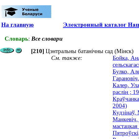
На главную
Словарь
:
Все словари
[210]
Цэнтральны батанічны сад (Мінск)
См. также:
Бойка, Ана
сельскага
Булко, Ал
Гарановіч,
Калер, Ула
раслін ; 
Краўчанка
2004)
Кудзінаў,
Манкевіч, 
мастацкая 
Пятроўскі