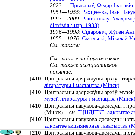
2023—
:
Прывалаў, Фёдар Іванавіч 
1951—1955
:
Рахцеенка, Іван Наву
1997—2009
:
Рашэтнікаў, Уладзімір
біяхімія ; нар. 1938)
1976—1998
:
Сідаровіч, Яўген Ант
1955—1976
:
Смольскі, Мікалай Ул
См. также:
См. также на другом языке:
См. также ассоциативное
понятие:
[410]
Цэнтральны дзяржаўны архіў літара
літаратуры і мастацтва (Мінск)
[410]
Цэнтральны дзяржаўны архіў-музей 
музей літаратуры і мастацтва (Мінск
[410]
Цэнтральны навукова-даследчы і прае
(Мінск)
см.
"ЦНДІТК", адкрытае ак
[410]
Цэнтральны навукова-даследчы інсты
адкрытае акцыянернае таварыства (М
[210]
Цэнтральны навукова-даследчы інст