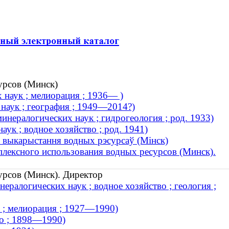
урсов (Минск)
 наук ; мелиорация ; 1936— )
наук ; география ; 1949—2014?)
нералогических наук ; гидрогеология ; род. 1933)
ук ; водное хозяйство ; род. 1941)
 выкарыстання водных рэсурсаў (Мінск)
плексного использования водных ресурсов (Минск).
урсов (Минск). Директор
ралогических наук ; водное хозяйство ; геология ;
 ; мелиорация ; 1927—1990)
во ; 1898—1990)