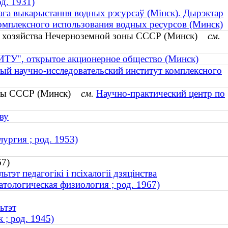
д. 1931)
ага выкарыстання водных рэсурсаў (Мінск). Дырэктар
омплексного использования водных ресурсов (Минск)
ого хозяйства Нечерноземной зоны СССР (Минск)
см.
ТУ", открытое акционерное общество (Минск)
ый научно-исследовательский институт комплексного
зоны СССР (Минск)
см.
Научно-практический центр по
ву
ургия ; род. 1953)
67)
тэт педагогікі і псіхалогіі дзяцінства
атологическая физиология ; род. 1967)
ьтэт
 ; род. 1945)