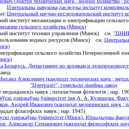
ович (доктор технических наук ; водное хозяйство ; ро
Цэнтральны навукова-даследчы інстытут комплексн
ие:
Центральный научно-исследовательский институт к
ский институт механизации и электрификации сельск
изации сельского хозяйства (Минск)
ский институт техники управления (Минск)
см.
"ЦНИИ
пользования водных ресурсов (Минск)
см.
Центральн
нск)
лектрификации сельского хозяйства Нечерноземной 
инск)
а Беларусь. Департамент по архивам и делопроизводст
завод
Михаил Алексеевич (кандидат технических наук ; металл
"Цэнтраліт", гомельскі ліцейны завод
медыцынскіх навук ; паталагічная фізіялогія ; нар. 19
ёўскі дзяржаўны ўніверсітэт імя А. А. Куляшова. Факуль
ков, Андрей Иванович (кандидат медицинских наук ; п
ыдат філасофскіх навук ; нар. 1945)
ускі дзяржаўны ўніверсітэт (Мінск). Юрыдычны факул
ов, Александр Степанович (кандидат философских наук