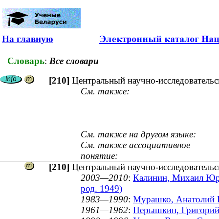
На главную
Словарь
:
Все словари
[210]
Центральный научно-исследовательс
См. также:
См. также на другом языке:
См. также ассоциативное
понятие:
[210]
Центральный научно-исследовательс
2003—2010
:
Калинин, Михаил Юрье
род. 1949)
1983—1990
:
Мурашко, Анатолий И
1961—1962
:
Перышкин, Григорий 