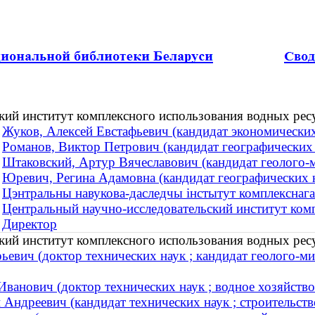
кий институт комплексного использования водных рес
Жуков, Алексей Евстафьевич (кандидат экономических
Романов, Виктор Петрович (кандидат географических 
Штаковский, Артур Вячеславович (кандидат геолого-ми
Юревич, Регина Адамовна (кандидат географических на
Цэнтральны навукова-даследчы інстытут комплекснага
Центральный научно-исследовательский институт ком
Директор
кий институт комплексного использования водных рес
вич (доктор технических наук ; кандидат геолого-мине
ванович (доктор технических наук ; водное хозяйство
Андреевич (кандидат технических наук ; строительст