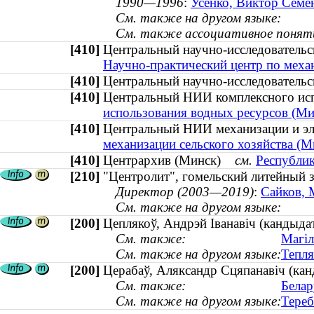
1990—1996
:
Усенко, Виктор Семен
См. также на другом языке:
См. также ассоциативное понят
[410]
Центральный научно-исследователь
Научно-практический центр по механ
[410]
Центральный научно-исследователь
[410]
Центральный НИИ комплексного ис
использования водных ресурсов (Ми
[410]
Центральный НИИ механизации и э
механизации сельского хозяйства (М
[410]
Центрархив (Минск)
см.
Республик
[210]
"Центролит", гомельский литейный 
Директор (2003—2019)
:
Сайков, 
См. также на другом языке:
[200]
Цеплякоў, Андрэй Іванавіч (кандыдат 
См. также:
Магіл
См. также на другом языке:
Тепля
[200]
Церабаў, Аляксандр Сцяпанавіч (канд
См. также:
Белар
См. также на другом языке:
Тереб