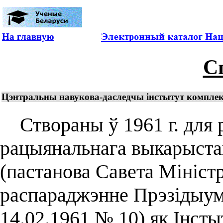
На главную
С
Цэнтральны навукова-даследчы інстытут комплек
Створаны ў 1961 г. для 
рацыянальнага выкарыста
(пастанова Савета Мініст
распараджэнне Прэзідыум
14.02.1961 № 10) як Інст