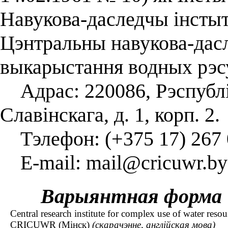
Навукова-даследчы інстыт
Цэнтральны навукова-дас
выкарыстання водных рэс
Адрас: 220086, Рэспубліка
Славінскага, д. 1, корп. 2.
Тэлефон: (+375 17) 267 
E-mail: mail@cricuwr.by
Варыянтная форма
Central research institute for complex use of water reso
CRICUWR (Мінск)
(скарачэнне, англійская мова)