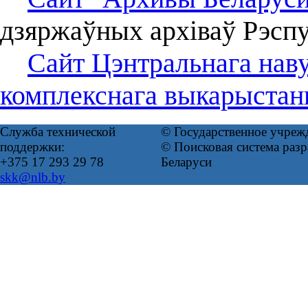
дзяржаўных архіваў Рэспу
Сайт Цэнтральнага наву
комплекснага выкарыстанн
Служба технической
© Государственное учреж
поддержки:
© Поисковая система ра
+375 17 293 29 78
Беларуси
skk@nlb.by