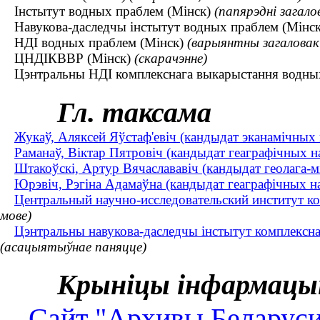
Інстытут водных праблем (Мінск)
(папярэдні загало
Навукова-даследчы інстытут водных праблем (Мінс
НДІ водных праблем (Мінск)
(варыянтны загаловак
ЦНДІКВВР (Мінск)
(скарачэнне)
Цэнтральны НДІ комплекснага выкарыстання водны
Гл. таксама
Жукаў, Аляксей Яўстаф'евіч (кандыдат эканамічных 
Раманаў, Віктар Пятровіч (кандыдат геаграфічных н
Штакоўскі, Артур Вячаслававіч (кандыдат геолага-мін
Юрэвіч, Рэгіна Адамаўна (кандыдат геаграфічных нав
Центральный научно-исследовательский институт к
мове)
Цэнтральны навукова-даследчы інстытут комплексна
(асацыятыўнае паняцце)
Крыніцы інфармацы
Сайт "Архивы Беларуси