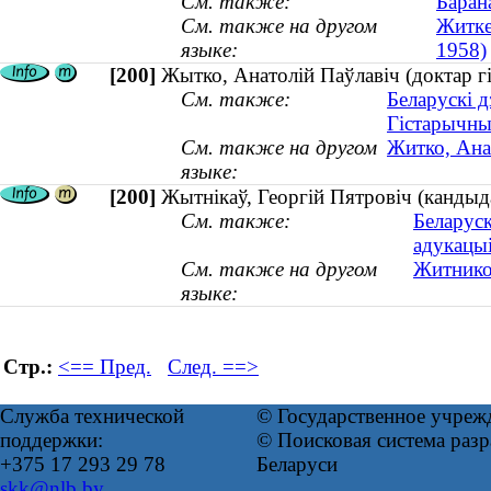
См. также:
Барана
См. также на другом
Житке
языке:
1958)
[200]
Жытко, Анатолій Паўлавіч (доктар гі
См. также:
Беларускі д
Гістарычны
См. также на другом
Житко, Ана
языке:
[200]
Жытнікаў, Георгій Пятровіч (кандыд
См. также:
Беларуск
адукацы
См. также на другом
Житнико
языке:
Стр.:
<== Пред.
След. ==>
Служба технической
© Государственное учреж
поддержки:
© Поисковая система ра
+375 17 293 29 78
Беларуси
skk@nlb.by