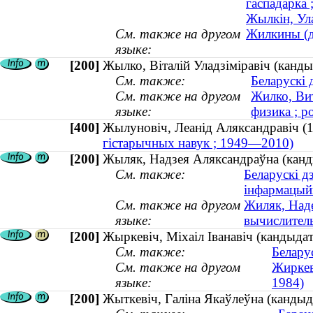
гаспадарка
Жылкін, Ул
См. также на другом
Жилкины (д
языке:
[200]
Жылко, Вiталiй Уладзiмiравiч (кандыд
См. также:
Беларускі 
См. также на другом
Жилко, Ви
языке:
физика ; р
[400]
Жылуновіч, Леанід Аляксандравіч
гістарычных навук ; 1949—2010)
[200]
Жыляк, Надзея Аляксандраўна (кандыд
См. также:
Беларускі д
інфармацый
См. также на другом
Жиляк, Наде
языке:
вычислитель
[200]
Жыркевіч, Міхаіл Іванавіч (кандыда
См. также:
Белару
См. также на другом
Жиркев
языке:
1984)
[200]
Жыткевіч, Галіна Якаўлеўна (кандыда