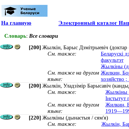
На главную
Словарь
:
Все словари
[200]
Жылкін, Барыс Дзмітрыевіч (доктар 
См. также:
Беларускі д
факультэт
Жылкіны (ды
См. также на другом
Жилкин, Бор
языке:
хозяйство 
[200]
Жылкін, Уладзімір Барысавіч (канды
См. также:
Жылкіны (
Інстытут 
См. также на другом
Жилкин, В
языке:
1919—19
[220]
Жылкіны (дынастыя / сям'я)
См. также:
Жылкін, Бар